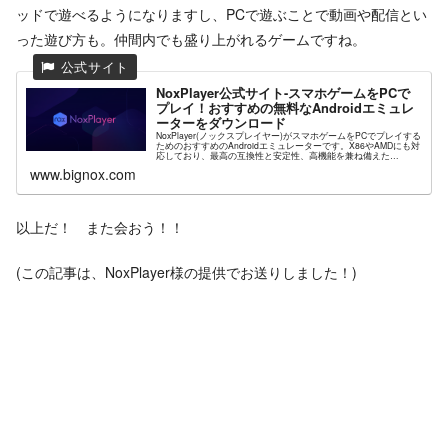
ッドで遊べるようになりますし、PCで遊ぶことで動画や配信とい
った遊び方も。仲間内でも盛り上がれるゲームですね。
NoxPlayer公式サイト-スマホゲームをPCで
プレイ！おすすめの無料なAndroidエミュレ
ーターをダウンロード
NoxPlayer(ノックスプレイヤー)がスマホゲームをPCでプレイする
ためのおすすめのAndroidエミュレーターです。X86やAMDにも対
応しており、最高の互換性と安定性、高機能を兼ね備えた
NoxPlayerが高解像度グラフィックスや快...
www.bignox.com
以上だ！ また会おう！！
(この記事は、NoxPlayer様の提供でお送りしました！)