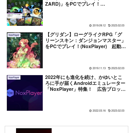
ZARD)」をPCでプレイ！
(NoxPlayer) 起動法や序盤の感想な
ど！
2019.09.12
2023.02.03
【グリダン】ローグライクRPG「グ
NoxPlayer
リーンスキン：ダンジョンマスター」
をPCでプレイ！(NoxPlayer) 起動法
や序盤の感想など！
2019.11.13
2023.02.03
2022年にも進化を続け、かゆいとこ
NoxPlayer
ろに手が届くAndroidエミュレーター
「NoxPlayer」特集！ 広告ブロック
版、ボイチャ、そして軽量版も！
2022.03.16
2023.02.03