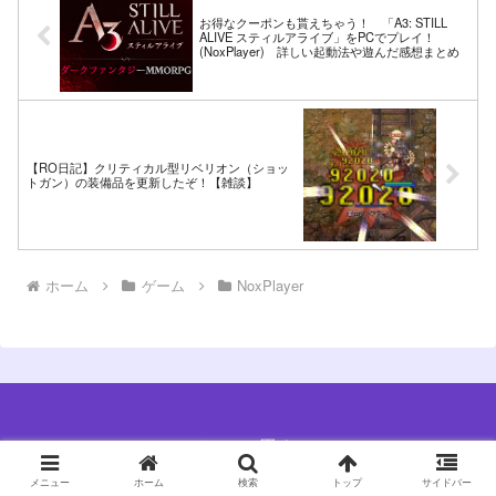
お得なクーポンも貰えちゃう！ 「A3: STILL
ALIVE スティルアライブ」をPCでプレイ！
(NoxPlayer) 詳しい起動法や遊んだ感想まとめ
【RO日記】クリティカル型リベリオン（ショッ
トガン）の装備品を更新したぞ！【雑談】
ホーム
ゲーム
NoxPlayer
ふーらいの思うこと
Copyright © 2017-2026 ふーらいの思うこと All Rights Reserved.
メニュー
ホーム
検索
トップ
サイドバー