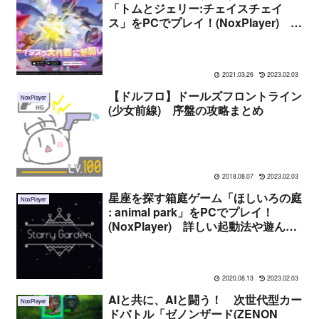
「トムとジェリー:チェイスチェイ
ス」をPCでプレイ！(NoxPlayer) 詳
しい起動法や遊んだ感想まとめ
2021.03.26
2023.02.03
【ドルフロ】ドールズフロントライン
NoxPlayer
(少女前線) 序盤の攻略まとめ
2018.08.07
2023.02.03
星座を探す箱庭ゲーム「ほしいろの庭
NoxPlayer
: animal park」をPCでプレイ！
(NoxPlayer) 詳しい起動法や遊んだ
感想まとめ
2020.08.13
2023.02.03
AIと共に、AIと闘う！ 次世代型カー
NoxPlayer
ドバトル「ゼノンザード(ZENON