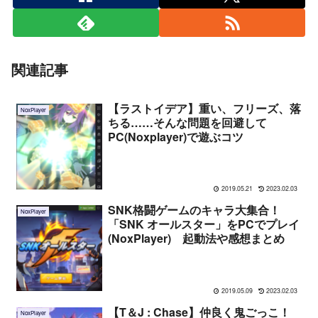
関連記事
【ラストイデア】重い、フリーズ、落
NoxPlayer
ちる……そんな問題を回避して
PC(Noxplayer)で遊ぶコツ
2019.05.21
2023.02.03
SNK格闘ゲームのキャラ大集合！
NoxPlayer
「SNK オールスター」をPCでプレイ
(NoxPlayer) 起動法や感想まとめ
2019.05.09
2023.02.03
【T＆J : Chase】仲良く鬼ごっこ！
NoxPlayer