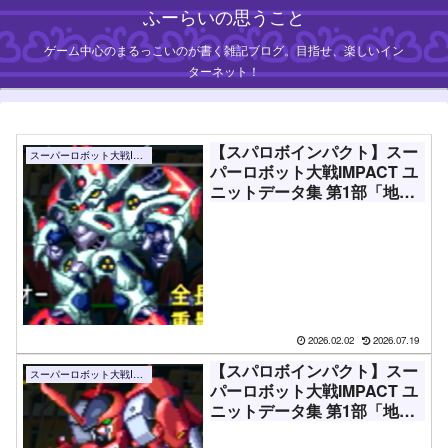
ふーらいの思うこと
ゲーム中心のまるっこいのが書く雑記ブログ。目指せ、楽しいイン
ターネット！
【スパロボインパクト】スー
スーパーロボット大戦IMPACT
パーロボット大戦IMPACT ユ
ニットデータ集 第1部「地上
激動篇」シーン2「日本編」
シーン3「世界編」【攻略
用】
2026.02.02
2026.07.19
【スパロボインパクト】スー
スーパーロボット大戦IMPACT
パーロボット大戦IMPACT ユ
ニットデータ集 第1部「地上
激動篇」シーン1「異変編」