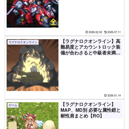
【攻略用】
2026.02.02
2026.07.11
【ラグナロクオンライン】高
ラグナロクオンライン
難易度とアカウントロック装
備が合わさると中級者未満は
興味すら持たない話【RO】
2026.01.14
【ラグナロクオンライン】
ゲーム
MAP、MD別 必要な属性鎧と
耐性肩まとめ【RO】