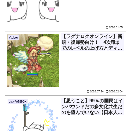
2026.01.05
【ラグナロクオンライン】新
Vtuber
規・復帰勢向け！ 4次職ま
でのレベルの上げ方とディレ
イ問題解決に向けたヒント
【RO】
2025.07.24
2026.02.04
【思うこと】99％の国民はイ
pixivFANBOX
ンバウンドだの多文化共生だ
のを望んでいない【日本人フ
ァースト】