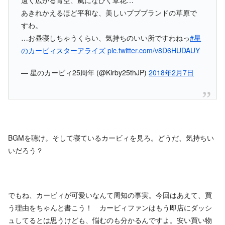
あきれかえるほど平和な、美しいプププランドの草原で
すわ。
…お昼寝しちゃうくらい、気持ちのいい所ですわねっ
#星
のカービィスターアライズ
pic.twitter.com/v8D6HUDAUY
— 星のカービィ25周年 (@Kirby25thJP)
2018年2月7日
BGMを聴け。そして寝ているカービィを見ろ。どうだ、気持ちい
いだろう？
でもね、カービィが可愛いなんて周知の事実。今回はあえて、買
う理由をちゃんと書こう！ カービィファンはもう即店にダッシ
ュしてるとは思うけども、悩むのも分かるんですよ。安い買い物