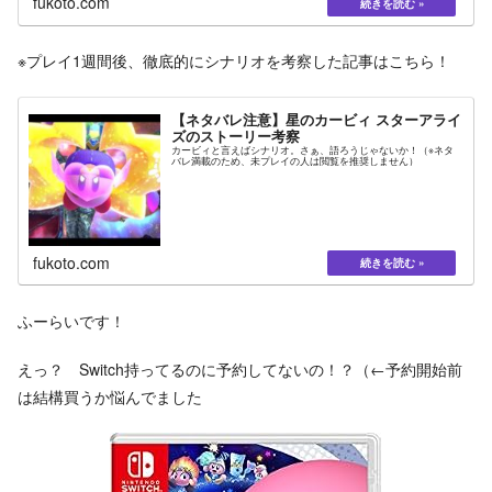
fukoto.com
※プレイ1週間後、徹底的にシナリオを考察した記事はこちら！
【ネタバレ注意】星のカービィ スターアライ
ズのストーリー考察
カービィと言えばシナリオ。さぁ、語ろうじゃないか！（※ネタ
バレ満載のため、未プレイの人は閲覧を推奨しません）
fukoto.com
ふーらいです！
えっ？ Switch持ってるのに予約してないの！？（←予約開始前
は結構買うか悩んでました