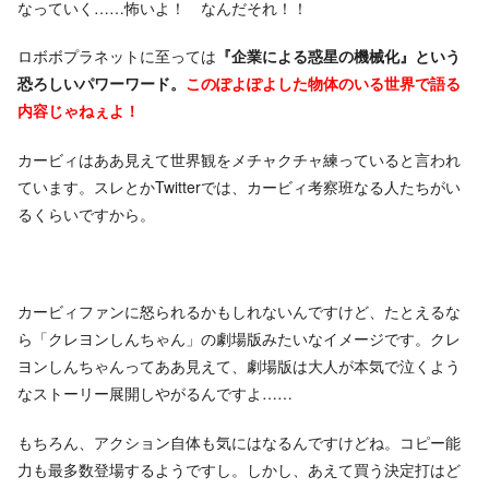
なっていく……怖いよ！ なんだそれ！！
ロボボプラネットに至っては
『企業による惑星の機械化』という
恐ろしいパワーワード。
このぽよぽよした物体のいる世界で語る
内容じゃねぇよ！
カービィはああ見えて世界観をメチャクチャ練っていると言われ
ています。スレとかTwitterでは、カービィ考察班なる人たちがい
るくらいですから。
カービィファンに怒られるかもしれないんですけど、たとえるな
ら「クレヨンしんちゃん」の劇場版みたいなイメージです。クレ
ヨンしんちゃんってああ見えて、劇場版は大人が本気で泣くよう
なストーリー展開しやがるんですよ……
もちろん、アクション自体も気にはなるんですけどね。コピー能
力も最多数登場するようですし。しかし、あえて買う決定打はど