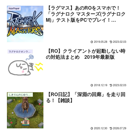
【ラグマス】あのROをスマホで！
NoxPlayer
「ラグナロク マスターズ(ラグナロク
M)」テスト版をPCでプレイ！
(NoxPlayer)
2019.05.28
2023.02.03
【RO】クライアントが起動しない時
ラグナロクオンライン
の対処法まとめ 2019年最新版
2018.12.19
2023.02.03
【RO日記】「深淵の回廊」を走り回
しきりんのじゆうちょう
る！【雑談】
2020.12.30
2026.07.29