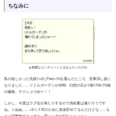
ちなみに
▲無難なエンチャントとはなんだったのか
私の欲しかった先鋭1+2にFlee+10を選んだところ、見事消し炭に
なりました……リトルガーデンが45M、幻想の石が1個170kで5個
の爆散。チクショウめー！！
しかし、今度はラグ缶が来たりするので供給量は減りそうです
ね。ぐぬぬ……+9リス耳のために資金貯めてるんだけどな……も
う一回勝負するべきか、退くべきか悩むんじゃー！