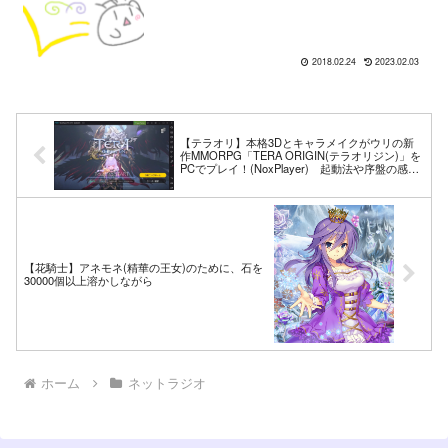
2018.02.24
2023.02.03
【テラオリ】本格3Dとキャラメイクがウリの新
作MMORPG「TERA ORIGIN(テラオリジン)」を
PCでプレイ！(NoxPlayer) 起動法や序盤の感想
など！
【花騎士】アネモネ(精華の王女)のために、石を
30000個以上溶かしながら
ホーム
ネットラジオ