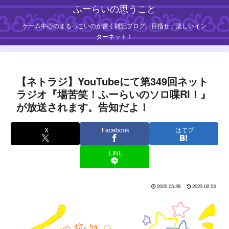
ふーらいの思うこと
ゲーム中心のまるっこいのが書く雑記ブログ。目指せ、楽しいイン
ターネット！
【ネトラジ】YouTubeにて第349回ネット
ラジオ『場苦笑！ふーらいのソロ喋RI！』
が放送されます。告知だよ！
X
Facebook
はてブ
LINE
2022.05.28
2023.02.03