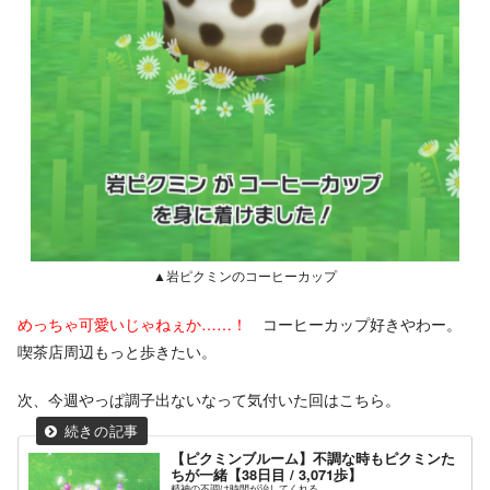
▲岩ピクミンのコーヒーカップ
めっちゃ可愛いじゃねぇか……！
コーヒーカップ好きやわー。
喫茶店周辺もっと歩きたい。
次、今週やっぱ調子出ないなって気付いた回はこちら。
【ピクミンブルーム】不調な時もピクミンた
ちが一緒【38日目 / 3,071歩】
精神の不調は時間が治してくれる。