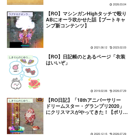
2026.03.04
【RO】マシンガンHighタッチで殴り
ラグナロクオンライン
ABにオーラ吹かせた話【ブートキャ
ンプ新コンテンツ】
2021.08.12
2023.02.03
【RO】日記帳のとあるページ「衣装
しきりんのじゆうちょう
はいいぞ」
2019.02.06
2026.07.29
【RO日記】「18thアニバーサリー
しきりんのじゆうちょう
ドリームスター・グランプリ2020」
にクリスマスがやってきた！【ポリン
ビンゴ表付き】
2020.12.15
2026.07.29