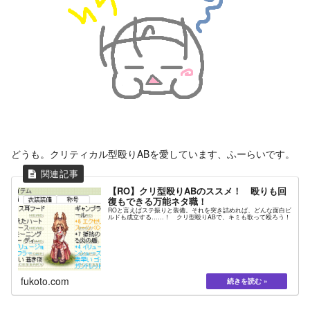
どうも。クリティカル型殴りABを愛しています、ふーらいです。
【RO】クリ型殴りABのススメ！ 殴りも回
復もできる万能ネタ職！
ROと言えばステ振りと装備。それを突き詰めれば、どんな面白ビ
ルドも成立する……！ クリ型殴りABで、キミも歌って殴ろう！
fukoto.com