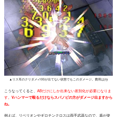
▲リス耳のクリダメ+100が出てない状態でもこのダメージ。費用は(ry
こうなってくると、
ABだけにしか出来ない差別化が必要になりま
す。
Vハンマーで殴るだけならスパノビの方がダメージ出ますから
ね。
例えば、リベリオンやギロチンクロスは両手武器なので、盾が使