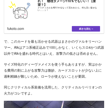
れ！ 物理ダメージ110％でもいい！【要
望？】
クリティカルをABでやるなって言われたら、何も言い返せな
い……ッ！
fukoto.com
で、このカードを最も活かせる武器はまさかのヴァルキリーハン
マー。Atkはアコ系補正込みで100しかなく、いくらスロ4かつ武器
以外でAtkを盛れる時代とはいえ、攻撃力の低さは否めません。
サイズ特化のディーヴァメイスを使う手もありますが、実はかか
る費用の割に上がる攻撃力は微妙。カードスロットが少ない上に
過剰精錬が難しいため、ローラが使えないことが要因。
同じクリティカル系装備を流用した、クリティカルリベリオンの
火力がコレですよ。