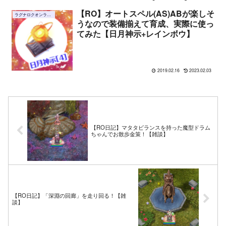
【RO】オートスペル(AS)ABが楽しそ
ラグナロクオンライン
うなので装備揃えて育成、実際に使っ
てみた【日月神示+レインボウ】
2019.02.16
2023.02.03
【RO日記】マタタビランスを持った魔型ドラム
ちゃんでお散歩金策！【雑談】
【RO日記】「深淵の回廊」を走り回る！【雑
談】