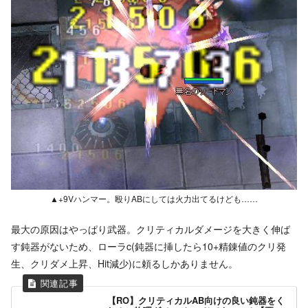
▲+9Vハンマー。殴りABにしては火力出てるけども……
最大の原因はやっぱり武器。クリティカルダメージを大きく伸ば
す鈍器がないため、ローラc(鈍器に挿したら10+精錬値のクリ発
生、クリダメ上昇、Hit減少)に頼るしかありません。
【RO】クリティカルAB向けの良い鈍器をく