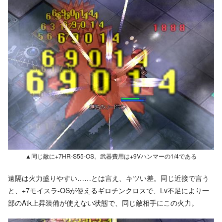
▲同じ敵に+7HR-S55-OS。武器費用は+9Vハンマーの1/4である
遠隔は火力盛りやすい……とは言え、キツい差。同じ近接で言う
と、+7モイスラ-OSが使えるギロチンクロスで、Lv不足により一
部のAtk上昇装備が使えない状態で、同じ敵相手にこの火力。