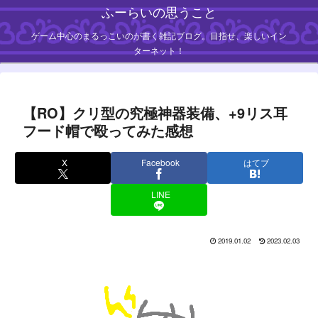
ふーらいの思うこと
ゲーム中心のまるっこいのが書く雑記ブログ。目指せ、楽しいイン
ターネット！
【RO】クリ型の究極神器装備、+9リス耳
フード帽で殴ってみた感想
X
Facebook
はてブ
LINE
2019.01.02
2023.02.03