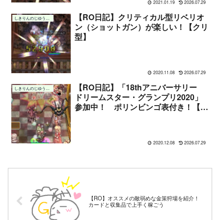
2021.01.19
2026.07.29
【RO日記】クリティカル型リベリオ
しきりんのじゆうちょう
ン（ショットガン）が楽しい！【クリ
型】
2020.11.08
2026.07.29
【RO日記】「18thアニバーサリー
しきりんのじゆうちょう
ドリームスター・グランプリ2020」
参加中！ ポリンビンゴ表付き！【ポ
リンビンゴ】
2020.12.08
2026.07.29
【RO】オススメの敵弱めな金策狩場を紹介！
カードと収集品で上手く稼ごう