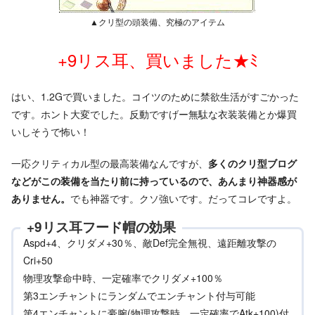
▲クリ型の頭装備、究極のアイテム
+9リス耳、買いました★ﾐ
はい、1.2Gで買いました。コイツのために禁欲生活がすごかった
です。ホント大変でした。反動ですげー無駄な衣装装備とか爆買
いしそうで怖い！
一応クリティカル型の最高装備なんですが、
多くのクリ型ブログ
などがこの装備を当たり前に持っているので、あんまり神器感が
ありません。
でも神器です。クソ強いです。だってコレですよ。
+9リス耳フード帽の効果
Aspd+4、クリダメ+30％、敵Def完全無視、遠距離攻撃の
Cri+50
物理攻撃命中時、一定確率でクリダメ+100％
第3エンチャントにランダムでエンチャント付与可能
第4エンチャントに豪腕(物理攻撃時、一定確率でAtk+100)付