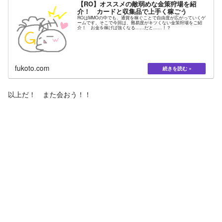
【RO】オススメの敵弱めな金策狩場を紹
介！ カードと収集品で上手く稼ごう
ROはMMOの中でも、通貨を稼ぐことで自由度が広がっていくゲ
ームです。そこで今回は、難易度がキツくない金策狩場をご紹
介！ お金を稼げば強くなる……だと……！？
fukoto.com
以上だ！ また会おう！！