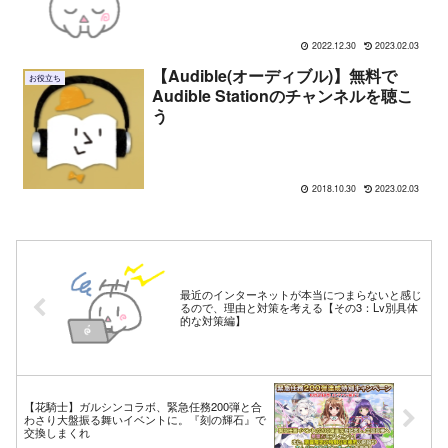
2022.12.30
2023.02.03
【Audible(オーディブル)】無料で
お役立ち
Audible Stationのチャンネルを聴こ
う
2018.10.30
2023.02.03
最近のインターネットが本当につまらないと感じ
るので、理由と対策を考える【その3：Lv別具体
的な対策編】
【花騎士】ガルシンコラボ、緊急任務200弾と合
わさり大盤振る舞いイベントに。『刻の輝石』で
交換しまくれ