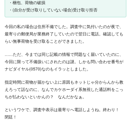
・梱包、荷物の破損
・(自分が受け取りしていない場合)受け取り拒否
今回の私の場合は住所不備でした。調査中に気付いたのが夜で、
最寄りの郵便局が業務終了していたので翌日に電話。確認しても
らい無事荷物を受け取ることができました。
……ただ、今までは同じ記載の情報で問題なく届いていたのに、
今回に限って不備扱いにされたのは謎。しかも問い合わせ番号が
ナビダイヤル(0570)なのもイラッとしました。
指定時間に荷物が届かない上に原因もネットじゃ分からんから教
えろって話なのに、なんでカケホーダイ系無視した通話料をこっ
ちが払わないといかんの？ なんだかなぁ。
というワケで、調査中表示は最寄りへ電話しようね。終わり！
閉廷！