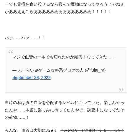
ーでも貴様を食い殺せるなら喜んで魔物になってやろうじゃねぇ
かああええこらああああああああああああああ！！！！！
ハァ……ハァ……！！
マジで血管の一本でも切れたのか頭痛くなってきた……
— ふーらい＠ゲーム攻略系ブログの人 (@fulai_nr)
September 28, 2022
当時の私は脳の血管を心配するレベルにキレていた。楽しみやっ
たんや……本当に楽しみに待ってたんやぞ、調査中になってたそ
の荷物……！
みんな、血管は大切にね★ﾐ
『お客様サービス相談センター』はもう