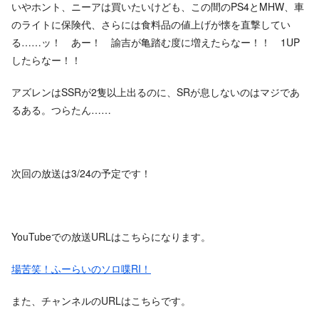
いやホント、ニーアは買いたいけども、この間のPS4とMHW、車
のライトに保険代、さらには食料品の値上げが懐を直撃してい
る……ッ！ あー！ 諭吉が亀踏む度に増えたらなー！！ 1UP
したらなー！！
アズレンはSSRが2隻以上出るのに、SRが息しないのはマジであ
るある。つらたん……
次回の放送は3/24の予定です！
YouTubeでの放送URLはこちらになります。
場苦笑！ふーらいのソロ喋RI！
また、チャンネルのURLはこちらです。