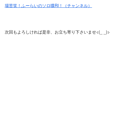
場苦笑！ふーらいのソロ喋RI！（チャンネル）
次回もよろしければ是非、お立ち寄り下さいませ<(_ _)>