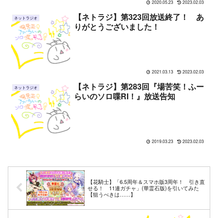
2020.05.23
2023.02.03
【ネトラジ】第323回放送終了！ あ
ネットラジオ
りがとうございました！
2021.03.13
2023.02.03
【ネトラジ】第283回『場苦笑！ふー
ネットラジオ
らいのソロ喋RI！』放送告知
2019.03.23
2023.02.03
【花騎士】「6.5周年＆スマホ版3周年！ 引き直
せる！ 11連ガチャ」(華霊石版)を引いてみた
【狙うべきは……】