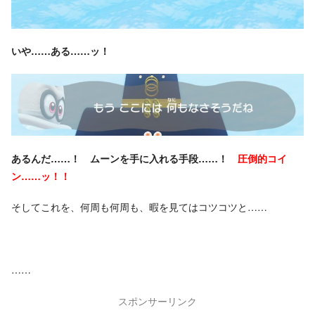
いや……ある……ッ！
あるんだ……！ ムーンを手に入れる手段……！
圧倒的コイ
ン……ッ！！
そしてこれを、何周も何周も、暇を見てはコツコツと……
……
スポンサーリンク