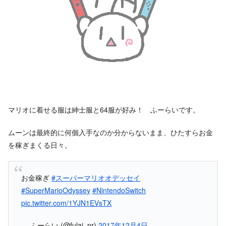
マリオに着せる服は紳士服と64服が好み！ ふーらいです。
ムーンは最終的に何個入手なのか分からないまま、ひたすらお金
を稼ぎまくる日々。
お金稼ぎ
#スーパーマリオオデッセイ
#SuperMarioOdyssey
#NintendoSwitch
pic.twitter.com/1YJN1EVsTX
— ふーらい (@fulai_nr)
2017年12月4日