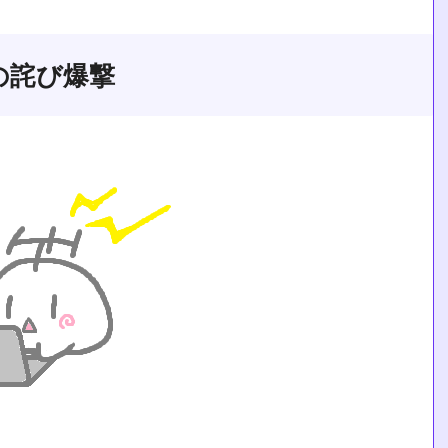
の詫び爆撃