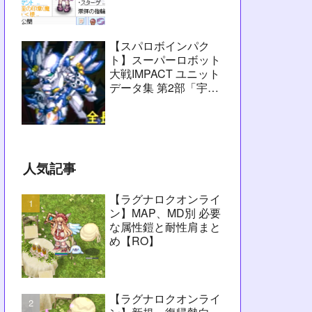
愚痴】
【スパロボインパク
ト】スーパーロボット
大戦IMPACT ユニット
データ集 第2部「宇宙
激震篇」シーン1～
2【攻略用】
人気記事
【ラグナロクオンライ
ン】MAP、MD別 必要
な属性鎧と耐性肩まと
め【RO】
【ラグナロクオンライ