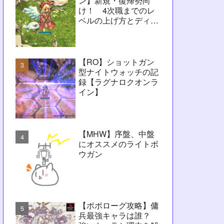
ン】新規・復帰勢向
け！ 4次職までのレ
ベルの上げ方とディレ
イ問題解決に向けたヒ
ント【RO】
【RO】ショットガン
型ナイトウォッチの記
録【ラグナロクオンラ
イン】
【MHW】序盤、中盤
にオススメのライトボ
ウガン
【ポポローグ攻略】傭
兵最強キャラは誰？