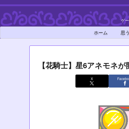
ゲー
ホーム
思
【花騎士】星6アネモネが
X
Facebo