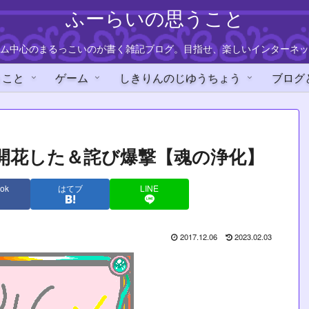
ふーらいの思うこと
ム中心のまるっこいのが書く雑記ブログ。目指せ、楽しいインターネッ
うこと
ゲーム
しきりんのじゆうちょう
ブログ
開花した＆詫び爆撃【魂の浄化】
ok
はてブ
LINE
2017.12.06
2023.02.03