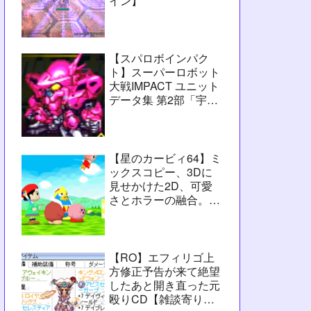
イン】
【スパロボインパク
ト】スーパーロボット
大戦IMPACT ユニット
データ集 第2部「宇宙
激震篇」シーン3【攻
略用】
【星のカービィ64】ミ
ックスコピー、3Dに
見せかけた2D、可愛
さとホラーの融合。数
字カービィの集大成
【レビュー】
【RO】エフィリゴ上
方修正予告が来て絶望
したあと開き直った元
殴りCD【雑談寄りの