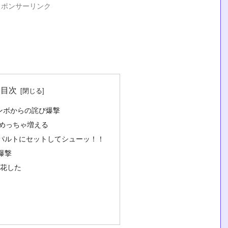
スポンサーリンク
目次
ンボからの詫び爆撃
がめっちゃ増える
パルトにセットしてシューッ！！
爆撃
開花した