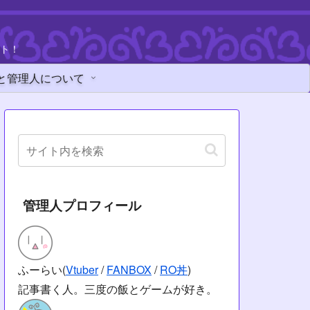
ト！
と管理人について
管理人プロフィール
ふーらい(
Vtuber
/
FANBOX
/
RO丼
)
記事書く人。三度の飯とゲームが好き。