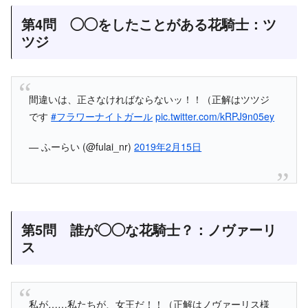
第4問 ◯◯をしたことがある花騎士：ツ
ツジ
間違いは、正さなければならないッ！！（正解はツツジ
です
#フラワーナイトガール
pic.twitter.com/kRPJ9n05ey
— ふーらい (@fulai_nr)
2019年2月15日
第5問 誰が◯◯な花騎士？：ノヴァーリ
ス
私が……私たちが、女王だ！！（正解はノヴァーリス様