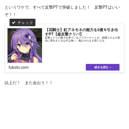
というワケで、すべて反撃PTで突破しました！ 反撃PTはいい
ぞ！！
【花騎士】虹アネモネの能力を2億％引き出
すPT【超反撃クリパ】
反撃とクリの塊で出来ているフラワーナイトが、範囲スキルの害
虫に遅れをとるはずは無い。敵はそのまま骨になる
fukoto.com
以上だ！ また会おう！！