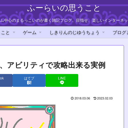
ふーらいの思うこと
ム中心のまるっこいのが書く雑記ブログ。目指せ、楽しいインターネッ
うこと
ゲーム
しきりんのじゆうちょう
ブログ
も、アビリティで攻略出来る実例
ok
はてブ
LINE
2018.03.06
2023.02.03