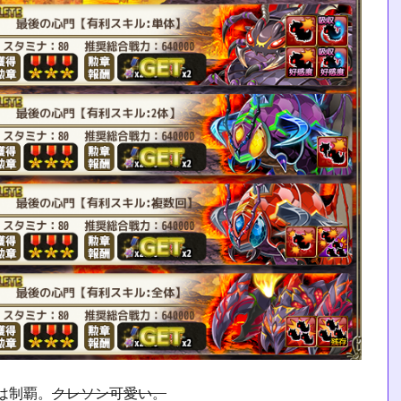
は制覇。
クレソン可愛い。