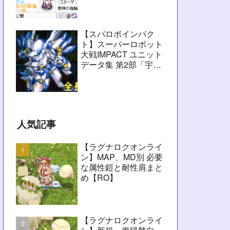
愚痴】
【スパロボインパク
ト】スーパーロボット
大戦IMPACT ユニット
データ集 第2部「宇宙
激震篇」シーン1～
2【攻略用】
人気記事
【ラグナロクオンライ
ン】MAP、MD別 必要
な属性鎧と耐性肩まと
め【RO】
【ラグナロクオンライ