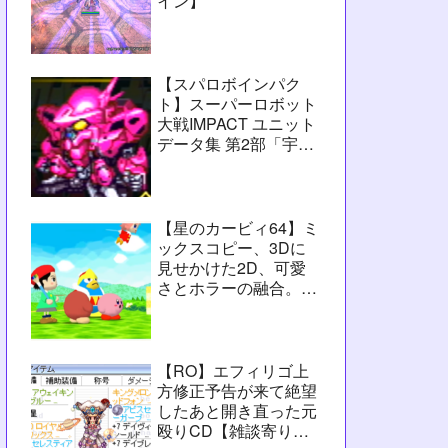
イン】
【スパロボインパク
ト】スーパーロボット
大戦IMPACT ユニット
データ集 第2部「宇宙
激震篇」シーン3【攻
略用】
【星のカービィ64】ミ
ックスコピー、3Dに
見せかけた2D、可愛
さとホラーの融合。数
字カービィの集大成
【レビュー】
【RO】エフィリゴ上
方修正予告が来て絶望
したあと開き直った元
殴りCD【雑談寄りの