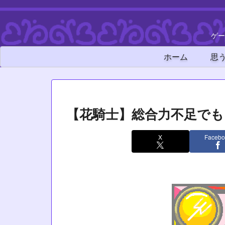
ゲー
ホーム
思
【花騎士】総合力不足で
X
Facebo