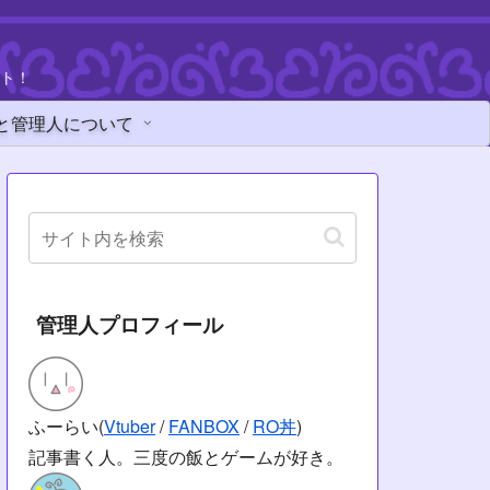
ト！
と管理人について
管理人プロフィール
ふーらい(
Vtuber
/
FANBOX
/
RO丼
)
記事書く人。三度の飯とゲームが好き。