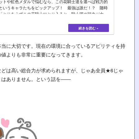
ットや虹色メダルで悩むなら、この花騎士達を選べば戦力的
というキャラたちをピックアップ！ 最強は誰だ！？ 随時
「とりあえずこの花騎士ひとり入ると、騎士団の戦力が大幅
士に限定しています。
本当に大切です。現在の環境に合っているアビリティを持
の値よりも非常に重要になってきます。
などは高い総合力が求められますが、じゃあ全員★6じゃ
とはありません。という話を――