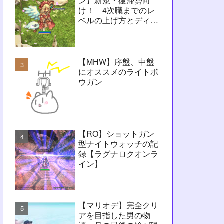
ン】新規・復帰勢向
け！ 4次職までのレ
ベルの上げ方とディレ
イ問題解決に向けたヒ
ント【RO】
【MHW】序盤、中盤
にオススメのライトボ
ウガン
【RO】ショットガン
型ナイトウォッチの記
録【ラグナロクオンラ
イン】
【マリオデ】完全クリ
アを目指した男の物