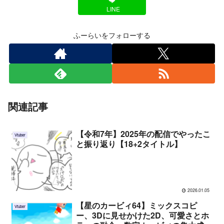
LINE
ふーらいをフォローする
関連記事
【令和7年】2025年の配信でやったこ
Vtuber
と振り返り【18+2タイトル】
2026.01.05
【星のカービィ64】ミックスコピ
Vtuber
ー、3Dに見せかけた2D、可愛さとホ