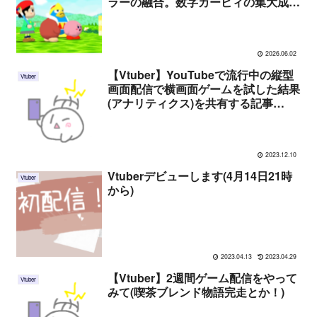
ラーの融合。数字カービィの集大成
【レビュー】
2026.06.02
【Vtuber】YouTubeで流行中の縦型
Vtuber
画面配信で横画面ゲームを試した結果
(アナリティクス)を共有する記事
【shorts】
2023.12.10
Vtuberデビューします(4月14日21時
Vtuber
から)
2023.04.13
2023.04.29
【Vtuber】2週間ゲーム配信をやって
Vtuber
みて(喫茶ブレンド物語完走とか！)