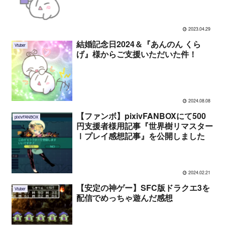
2023.04.29
結婚記念日2024＆『あんのん くら
Vtuber
げ』様からご支援いただいた件！
2024.08.08
【ファンボ】pixivFANBOXにて500
pixivFANBOX
円支援者様用記事『世界樹リマスター
Ⅰプレイ感想記事』を公開しました
2024.02.21
【安定の神ゲー】SFC版ドラクエ3を
Vtuber
配信でめっちゃ遊んだ感想