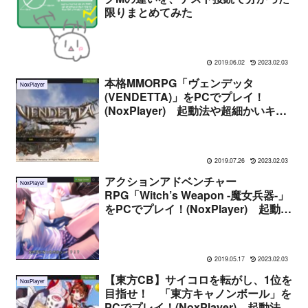
限りまとめてみた
2019.06.02
2023.02.03
本格MMORPG「ヴェンデッタ
NoxPlayer
(VENDETTA)」をPCでプレイ！
(NoxPlayer) 起動法や超細かいキャ
ラメイクの感想など！
2019.07.26
2023.02.03
アクションアドベンチャー
NoxPlayer
RPG「Witch’s Weapon -魔女兵器-」
をPCでプレイ！(NoxPlayer) 起動法
や感想まとめ
2019.05.17
2023.02.03
【東方CB】サイコロを転がし、1位を
NoxPlayer
目指せ！ 「東方キャノンボール」を
PCでプレイ！(NoxPlayer) 起動法や