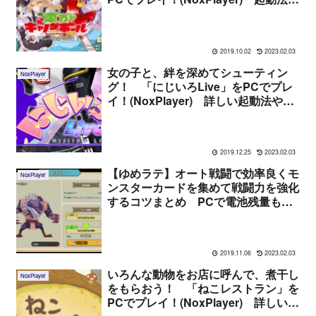
序盤の感想など！
2019.10.02
2023.02.03
女の子と、絆を深めてシューティン
NoxPlayer
グ！ 「にじいろLive」をPCでプレ
イ！(NoxPlayer) 詳しい起動法や遊
んだ感想まとめ
2019.12.25
2023.02.03
【ゆめラテ】オート戦闘で効率良くモ
NoxPlayer
ンスターカードを集めて戦闘力を強化
するコツまとめ PCで電池残量も発
熱も気にせずプレイ(NoxPlayer)
2019.11.06
2023.02.03
いろんな動物をお店に呼んで、煮干し
NoxPlayer
をもらおう！ 「ねこレストラン」を
PCでプレイ！(NoxPlayer) 詳しい起