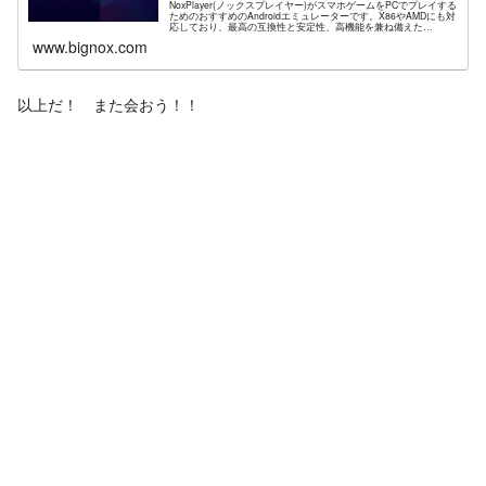
NoxPlayer(ノックスプレイヤー)がスマホゲームをPCでプレイする
ためのおすすめのAndroidエミュレーターです。X86やAMDにも対
応しており、最高の互換性と安定性、高機能を兼ね備えた
NoxPlayerが高解像度グラフィックスや快...
www.bignox.com
以上だ！ また会おう！！