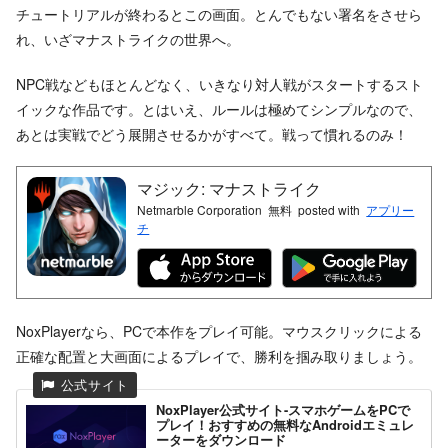
チュートリアルが終わるとこの画面。とんでもない署名をさせら
れ、いざマナストライクの世界へ。
NPC戦などもほとんどなく、いきなり対人戦がスタートするスト
イックな作品です。とはいえ、ルールは極めてシンプルなので、
あとは実戦でどう展開させるかがすべて。戦って慣れるのみ！
マジック: マナストライク
Netmarble Corporation
無料
posted with
アプリー
チ
NoxPlayerなら、PCで本作をプレイ可能。マウスクリックによる
正確な配置と大画面によるプレイで、勝利を掴み取りましょう。
NoxPlayer公式サイト-スマホゲームをPCで
プレイ！おすすめの無料なAndroidエミュレ
ーターをダウンロード