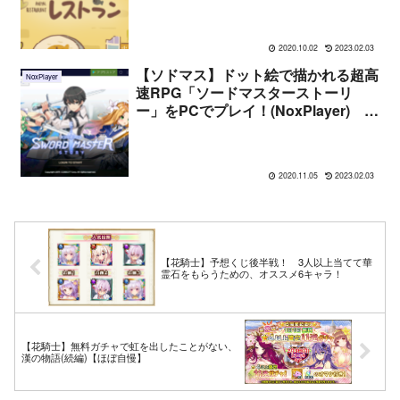
動法や遊んだ感想まとめ
2020.10.02
2023.02.03
【ソドマス】ドット絵で描かれる超高
NoxPlayer
速RPG「ソードマスターストーリ
ー」をPCでプレイ！(NoxPlayer) 詳
しい起動法や遊んだ感想まとめ
2020.11.05
2023.02.03
【花騎士】予想くじ後半戦！ 3人以上当てて華
霊石をもらうための、オススメ6キャラ！
【花騎士】無料ガチャで虹を出したことがない、
漢の物語(続編)【ほぼ自慢】