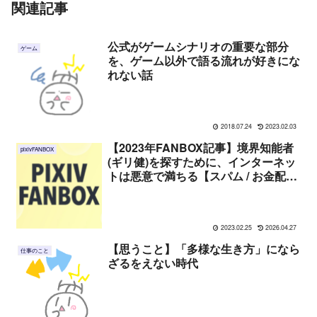
関連記事
公式がゲームシナリオの重要な部分
ゲーム
を、ゲーム以外で語る流れが好きにな
れない話
2018.07.24
2023.02.03
【2023年FANBOX記事】境界知能者
pixivFANBOX
(ギリ健)を探すために、インターネッ
トは悪意で満ちる【スパム / お金配
り】
2023.02.25
2026.04.27
【思うこと】「多様な生き方」になら
仕事のこと
ざるをえない時代