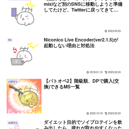
mixiなど別のSNSに移動しようと準備
してたけど、Twitterに戻ってきてし
まった
2023.03.03
Niconico Live Encoder(ver2.1.5)が
PC
起動しない理由と対処法
2018.01.10
2023.02.03
【バトオペ2】階級順、DPで購入(交
お役立ち
換)できるMS一覧
2022.10.19
2023.02.03
ダイエット目的でソイプロテインを飲
お役立ち
み出したら、疲れが取れやすくなった