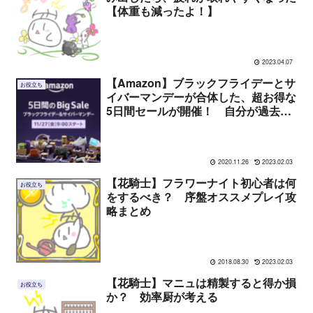
【体重も減ったよ！】
2023.04.07
【Amazon】ブラックフライデーとサ
お役立ち
イバーマンデーが合体した、超お得な
5日間セールが開催！ 自分が過去に
買ったオススメ商品3種を紹介
2020.11.26
2023.02.03
【花騎士】フラワーナイト初心者は何
お役立ち
をするべき？ 序盤オススメプレイ攻
略まとめ
2018.08.30
2023.02.03
【花騎士】マニュは精製すると得か損
お役立ち
か？ 効率厨が考える