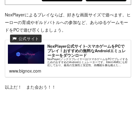
NoxPlayerによるプレイならば、好きな画面サイズで遊べます。ヒ
ーローの育成やギルドバトルへの参加など、あらゆるゲームモー
ドをPCで遊び尽くしましょう。
NoxPlayer公式サイト-スマホゲームをPCで
プレイ！おすすめの無料なAndroidエミュレ
ーターをダウンロード
NoxPlayer(ノックスプレイヤー)がスマホゲームをPCでプレイする
ためのおすすめのAndroidエミュレーターです。X86やAMDにも対
応しており、最高の互換性と安定性、高機能を兼ね備えた
NoxPlayerが高解像度グラフィックスや快...
www.bignox.com
以上だ！ また会おう！！