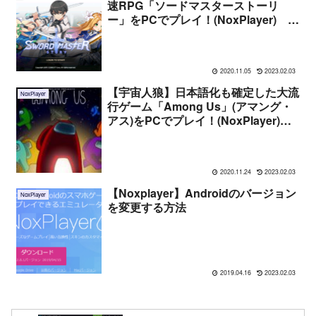
速RPG「ソードマスターストーリ
ー」をPCでプレイ！(NoxPlayer) 詳
しい起動法や遊んだ感想まとめ
2020.11.05
2023.02.03
【宇宙人狼】日本語化も確定した大流
NoxPlayer
行ゲーム「Among Us」(アマング・
アス)をPCでプレイ！(NoxPlayer)
詳しい起動法や遊んだ感想まとめ
2020.11.24
2023.02.03
【Noxplayer】Androidのバージョン
NoxPlayer
を変更する方法
2019.04.16
2023.02.03