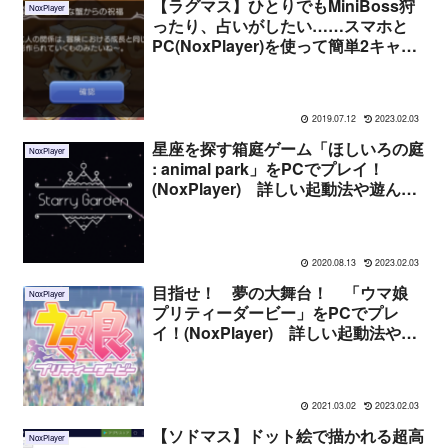
【ラグマス】ひとりでもMiniBoss狩
NoxPlayer
ったり、占いがしたい……スマホと
PC(NoxPlayer)を使って簡単2キャラ
操作！
2019.07.12
2023.02.03
星座を探す箱庭ゲーム「ほしいろの庭
NoxPlayer
: animal park」をPCでプレイ！
(NoxPlayer) 詳しい起動法や遊んだ
感想まとめ
2020.08.13
2023.02.03
目指せ！ 夢の大舞台！ 「ウマ娘
NoxPlayer
プリティーダービー」をPCでプレ
イ！(NoxPlayer) 詳しい起動法や遊
んだ感想まとめ
2021.03.02
2023.02.03
【ソドマス】ドット絵で描かれる超高
NoxPlayer