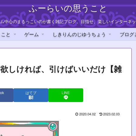
ふーらいの思うこと
ム中心のまるっこいのが書く雑記ブログ。目指せ、楽しいインターネッ
うこと
ゲーム
しきりんのじゆうちょう
ブログ
が欲しければ、引けばいいだけ【雑
ok
はてブ
LINE
2020.04.02
2023.02.03