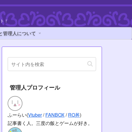
ト！
と管理人について
管理人プロフィール
ふーらい(
Vtuber
/
FANBOX
/
RO丼
)
記事書く人。三度の飯とゲームが好き。