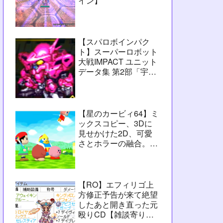
イン】
【スパロボインパク
ト】スーパーロボット
大戦IMPACT ユニット
データ集 第2部「宇宙
激震篇」シーン3【攻
略用】
【星のカービィ64】ミ
ックスコピー、3Dに
見せかけた2D、可愛
さとホラーの融合。数
字カービィの集大成
【レビュー】
【RO】エフィリゴ上
方修正予告が来て絶望
したあと開き直った元
殴りCD【雑談寄りの