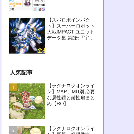
愚痴】
【スパロボインパク
ト】スーパーロボット
大戦IMPACT ユニット
データ集 第2部「宇宙
激震篇」シーン1～
2【攻略用】
人気記事
【ラグナロクオンライ
ン】MAP、MD別 必要
な属性鎧と耐性肩まと
め【RO】
【ラグナロクオンライ