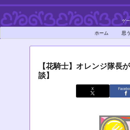
ゲー
ホーム
思
【花騎士】オレンジ隊長
談】
X
Facebo