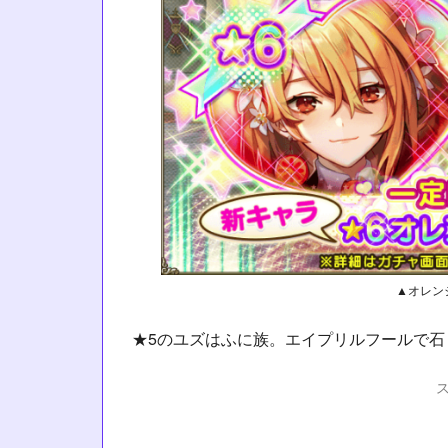
▲オレン
★5のユズはふに族。エイプリルフールで