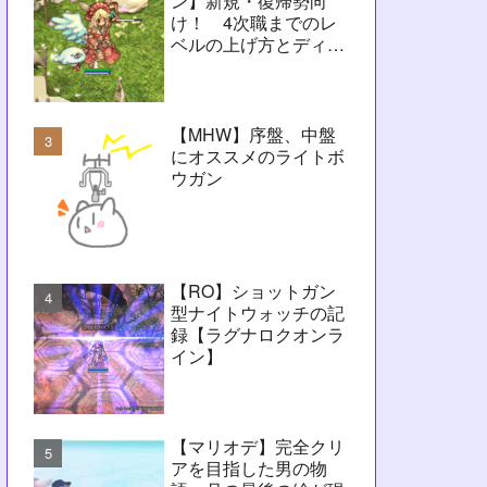
ン】新規・復帰勢向
け！ 4次職までのレ
ベルの上げ方とディレ
イ問題解決に向けたヒ
ント【RO】
【MHW】序盤、中盤
にオススメのライトボ
ウガン
【RO】ショットガン
型ナイトウォッチの記
録【ラグナロクオンラ
イン】
【マリオデ】完全クリ
アを目指した男の物