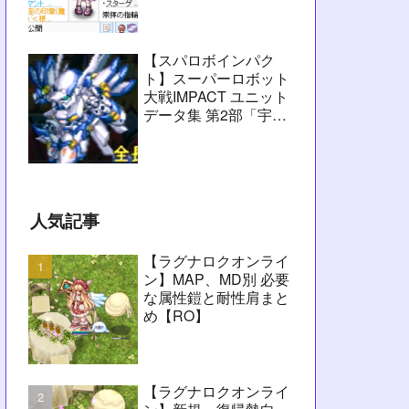
愚痴】
【スパロボインパク
ト】スーパーロボット
大戦IMPACT ユニット
データ集 第2部「宇宙
激震篇」シーン1～
2【攻略用】
人気記事
【ラグナロクオンライ
ン】MAP、MD別 必要
な属性鎧と耐性肩まと
め【RO】
【ラグナロクオンライ