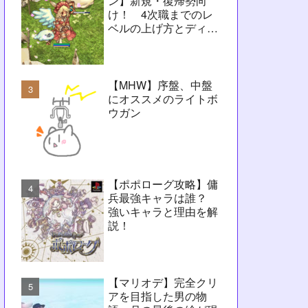
ン】新規・復帰勢向
け！ 4次職までのレ
ベルの上げ方とディレ
イ問題解決に向けたヒ
ント【RO】
【MHW】序盤、中盤
にオススメのライトボ
ウガン
【ポポローグ攻略】傭
兵最強キャラは誰？
強いキャラと理由を解
説！
【マリオデ】完全クリ
アを目指した男の物