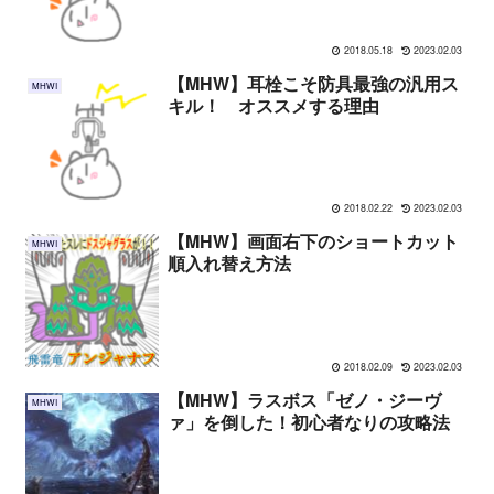
2018.05.18
2023.02.03
【MHW】耳栓こそ防具最強の汎用ス
MHWI
キル！ オススメする理由
2018.02.22
2023.02.03
【MHW】画面右下のショートカット
MHWI
順入れ替え方法
2018.02.09
2023.02.03
【MHW】ラスボス「ゼノ・ジーヴ
MHWI
ァ」を倒した！初心者なりの攻略法