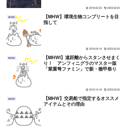
2018.02.23
2023.02.03
【MHW】環境生物コンプリートを目
MHWI
指して
2018.04.19
2023.02.03
【MHWI】遠距離からスタンさせまく
MHWI
り！ アンフィニグラのマスター版
「業重弩ファミン」で新・徹甲祭り
2019.10.18
2023.02.03
【MHW】交易船で指定するオススメ
MHWI
アイテムとその理由