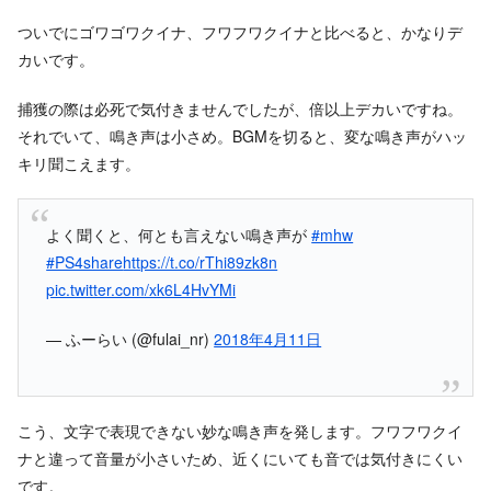
ついでにゴワゴワクイナ、フワフワクイナと比べると、かなりデ
カいです。
捕獲の際は必死で気付きませんでしたが、倍以上デカいですね。
それでいて、鳴き声は小さめ。BGMを切ると、変な鳴き声がハッ
キリ聞こえます。
よく聞くと、何とも言えない鳴き声が
#mhw
#PS4share
https://t.co/rThi89zk8n
pic.twitter.com/xk6L4HvYMi
— ふーらい (@fulai_nr)
2018年4月11日
こう、文字で表現できない妙な鳴き声を発します。フワフワクイ
ナと違って音量が小さいため、近くにいても音では気付きにくい
です。