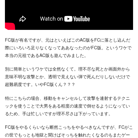
FC版が有名ですが、元はといえばこのAC版をFCに落とし込んだ
際にいろいろ足りなくなってああなったのがFC版。というワケで
本当の元祖であるAC版も遊んでみました。
別に簡単というワケでは全然なくて。理不尽な死とか画面外から
意味不明な攻撃とか、透明で見えない弾で死んだりしないだけで
超難易度です。いやFC版くん？？？
特にこちらの場合、移動をキャンセルして攻撃を連射するテクニ
ックを使うことで大男をある程度の速度で倒せるようになってい
るため、手は忙しいですが理不尽さは下がっています。
FC版をやるくらいなら断然こっちをやるべきなんですが、FCがこ
の世でもっとも地獄と聞けばそっちを触れたくなるのもまたゲー