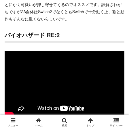
とにかく可愛いが押し寄せてくるのでオススメです。誤解されが
ちですがZA自体はSwitch2でなくともSwitchで十分動く上、割と動
作もそんなに重くないらしいです。
バイオハザード RE:2
メニュー
ホーム
検索
トップ
サイドバー
怖い。