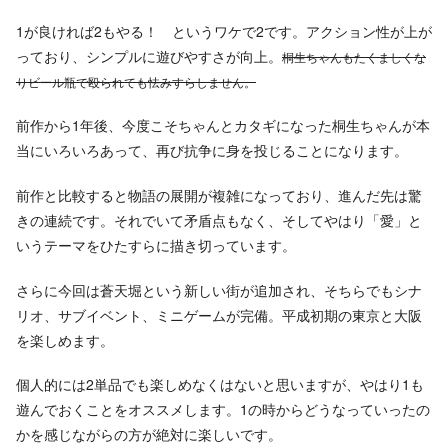
1が良ければ2もやる！ というワケで2です。アクション性が上が
っており、シンプルに遊びやすさが向上。
桐生ちゃんもたくましくな
りビール瓶で殴られても怯みすらしません。
前作から1年後、今度こそちゃんとカタギになった桐生ちゃんが本
当にいろいろあって、再び抗争に身を投じることになります。
前作と比較すると物語の展開が複雑になっており、進んだ先は驚
きの連続です。それでいて矛盾点もなく、そしてやはり「愛」と
いうテーマをひたすらに描き切っています。
さらに今回は蒼天堀という新しい街が追加され、そちらでもシナ
リオ、サブイベント、ミニゲームが完備。平成初期の東京と大阪
を楽しめます。
個人的には2単品でも楽しめなくはないと思いますが、やはり1も
遊んでおくことをオススメします。1の時からどうなっていったの
かを感じながらの方が絶対に楽しいです。