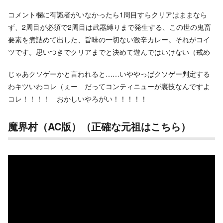
コメント欄に有識者がいなかったら1周目すらクリアはままなら
ず、2周目が必須で2周目は武器縛りまで発生する、この世の鬼畜
要素を煮詰めて出した、旨味の一切ない激辛カレー。それがコイ
ツです。思いつきでクリアまでと決めて遊んではいけない（戒め
じゃあクソゲーかと言われると……いややっぱクソゲー判定する
わキツいわコレ（ぇー だってコンティニューが裏技なんですよ
コレ！！！！ おかしいやろがい！！！！！
魔界村（AC版）（正確な元祖はこちら）