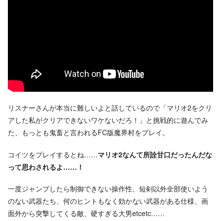
リスナーさんが本当に難しいよと話しているので「マリオ2をクリ
アした私がクリアできないワケないだろ！」と挑戦的に遊んでみ
た、もっとも鬼畜と言われるFC版魔界村をプレイ。
コイツをプレイするとね……
マリオ2なんて所詮甘口だったんだな
って思わされるよ……！
一度ジャンプしたら制御できない操作性、短剣以外全部使いよう
のない武器たち、何のヒントもなく効かない武器がある仕様、画
面外から突撃してくる敵、硬すぎる大男etcetc……