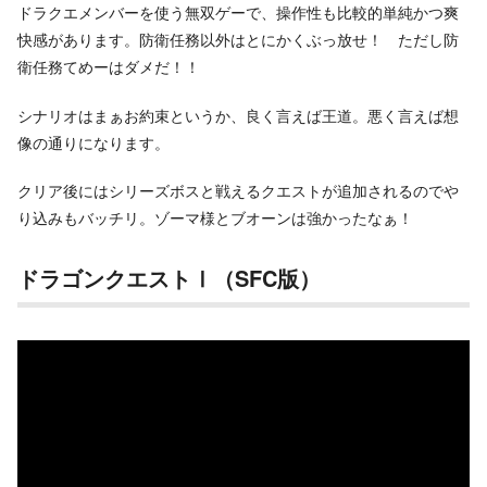
ドラクエメンバーを使う無双ゲーで、操作性も比較的単純かつ爽
快感があります。防衛任務以外はとにかくぶっ放せ！ ただし防
衛任務てめーはダメだ！！
シナリオはまぁお約束というか、良く言えば王道。悪く言えば想
像の通りになります。
クリア後にはシリーズボスと戦えるクエストが追加されるのでや
り込みもバッチリ。ゾーマ様とブオーンは強かったなぁ！
ドラゴンクエストⅠ（SFC版）