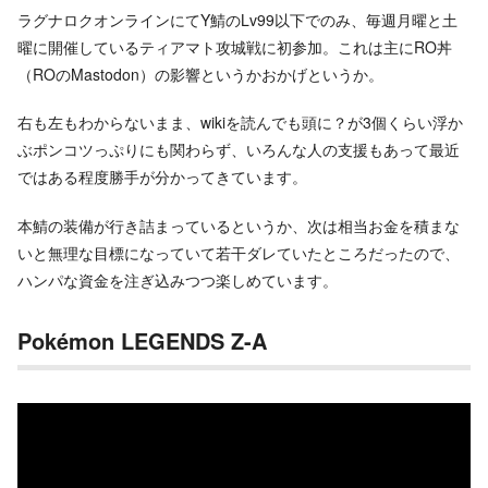
ラグナロクオンラインにてY鯖のLv99以下でのみ、毎週月曜と土
曜に開催しているティアマト攻城戦に初参加。これは主にRO丼
（ROのMastodon）の影響というかおかげというか。
右も左もわからないまま、wikiを読んでも頭に？が3個くらい浮か
ぶポンコツっぷりにも関わらず、いろんな人の支援もあって最近
ではある程度勝手が分かってきています。
本鯖の装備が行き詰まっているというか、次は相当お金を積まな
いと無理な目標になっていて若干ダレていたところだったので、
ハンパな資金を注ぎ込みつつ楽しめています。
Pokémon LEGENDS Z-A