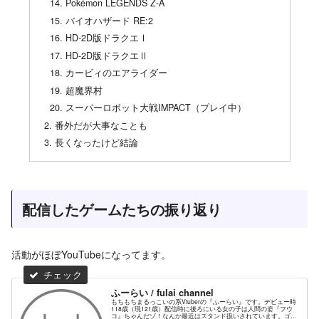
Pokémon LEGENDS Z-A
バイオハザード RE:2
HD-2D版ドラクエⅠ
HD-2D版ドラクエⅡ
カービィのエアライダー
超魔界村
スーパーロボット大戦IMPACT（プレイ中）
番外だが大事なことも
長くなったけど結論
配信したゲームたちの振り返り
活動がほぼYouTubeになってます。
ふーらい / fulai channel
もちもちまるっこいの系Vtuberの『ふーらい』です。デビュー時
118歳（現121歳）配信時に後ろにいる女の子は人間の姿『フウ
コ』ちゃんだゾ！なんか最近はスタンド扱いされています。ゴゴ