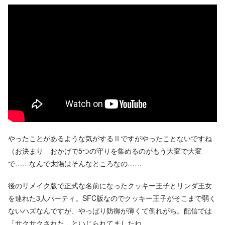
やったことがあるような気がするⅡですがやったことないですね
（お決まり おかげで5つの守りを集めるのがもう大変で大変
で……なんで太陽はそんなところなの……
後のリメイク版で正式な名前になったクッキー王子とリンダ王女
を連れた3人パーティ。SFC版なのでクッキー王子がそこまで弱く
ないハズなんですが、やっぱり防御が薄くて倒れがち。配信では
「サクサクされた」といじられてましたね。