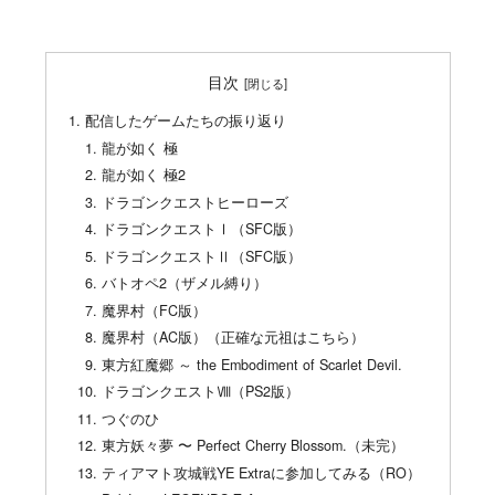
目次
配信したゲームたちの振り返り
龍が如く 極
龍が如く 極2
ドラゴンクエストヒーローズ
ドラゴンクエストⅠ（SFC版）
ドラゴンクエストⅡ（SFC版）
バトオペ2（ザメル縛り）
魔界村（FC版）
魔界村（AC版）（正確な元祖はこちら）
東方紅魔郷 ～ the Embodiment of Scarlet Devil.
ドラゴンクエストⅧ（PS2版）
つぐのひ
東方妖々夢 〜 Perfect Cherry Blossom.（未完）
ティアマト攻城戦YE Extraに参加してみる（RO）