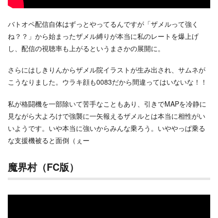
バトオペ配信自体はずっとやってるんですが「ザメルって強く
ね？？」から始まったザメル縛りが本当に私のレートを爆上げ
し、配信の視聴率も上がるというまさかの展開に。
さらにはしきりんからザメル院イラストが生み出され、サムネが
こうなりました。ウラキ顔も0083だから間違ってはいないな！！
私が格闘機を一部除いて苦手なこともあり、引きでMAPを冷静に
見ながら大よろけで強襲に一矢報えるザメルとは本当に相性がい
いようです。いや本当に強いからみんな乗ろう。いややっぱ乗る
な支援機被ると面倒（ぇー
魔界村（FC版）