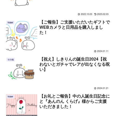
は中年以上だ
2022.10.03
2023.02.03
【ご報告】ご支援いただいたギフトで
Vtuber
WEBカメラと日用品を購入しまし
た！
2024.01.11
【祝え】しきりんの誕生日2024【祝
その他
わないとガチャでレアが出なくなる呪
い】
2024.01.21
【お礼とご報告】中の人誕生日記念に
Vtuber
と『あんのん くらげ』様からご支援
いただきました！