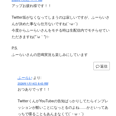
アップお疲れ様です！！
Twitter垢がなくなってしまうのは寂しいですが、ふーらいさ
んが決めた事なら仕方ないですね(´･ω･`)
今度からふーらいさんをモチる時は生配信内でモチらせてい
ただきますね(*´ω｀*)✨
P.S.
ふーらいさんの悲鳴実況も楽しみにしています
返信
ふーらい
より:
2026年1月14日 8:43 AM
おつありでっす！！
TwitterくんがYouTubeの告知ばっかりしてたらインプレ
ッションが酷いことになっとるのよね……かといってあ
っちで喋ることもあんまなくて(´・ω・`)