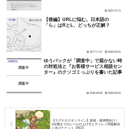
2024.10.13
【後編】URLに悩む。日本語の
その他
「ら」はRとL、どっちが正解？
2017.11.21
2023.02.03
ゆうパックが「調査中」で届かない時
お役立ち
の対処法と『お客様サービス相談セン
ター』のクソゴミっぷりを書いた記事
2022.09.30
2023.02.03
【ラグナロクオンライン】新規・復帰勢向け！
4次職までのレベルの上げ方とディレイ問題解決
に向けたヒント【RO】