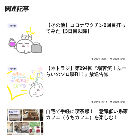
関連記事
【その他】コロナワクチン2回目打っ
その他
てみた【3日目以降】
2021.08.08
2023.02.03
【ネトラジ】第294回『場苦笑！ふー
その他
らいのソロ喋RI！』放送告知
2019.09.14
2023.02.03
自宅で手軽に喫茶感！ 意識低い系家
お役立ち
カフェ（うちカフェ）を楽しむ！