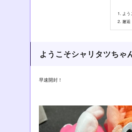
よう
邂逅
ようこそシャリタツちゃ
早速開封！