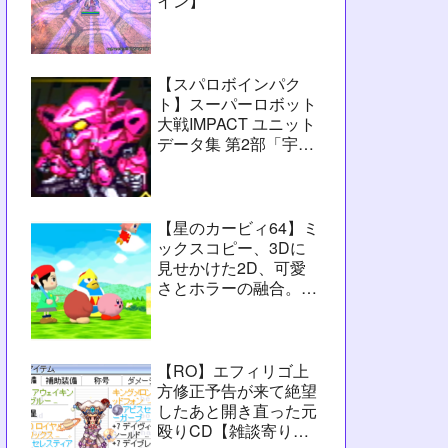
イン】
【スパロボインパク
ト】スーパーロボット
大戦IMPACT ユニット
データ集 第2部「宇宙
激震篇」シーン3【攻
略用】
【星のカービィ64】ミ
ックスコピー、3Dに
見せかけた2D、可愛
さとホラーの融合。数
字カービィの集大成
【レビュー】
【RO】エフィリゴ上
方修正予告が来て絶望
したあと開き直った元
殴りCD【雑談寄りの