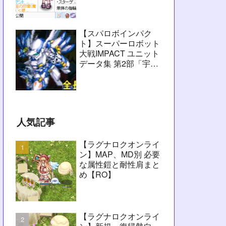
愚痴】
【スパロボインパク
ト】スーパーロボット
大戦IMPACT ユニット
データ集 第2部「宇宙
激震篇」シーン1～
2【攻略用】
人気記事
【ラグナロクオンライ
ン】MAP、MD別 必要
な属性鎧と耐性肩まと
め【RO】
【ラグナロクオンライ