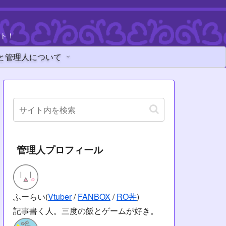
ト！
と管理人について
管理人プロフィール
ふーらい(
Vtuber
/
FANBOX
/
RO丼
)
記事書く人。三度の飯とゲームが好き。