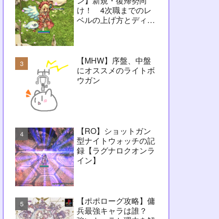
ン】新規・復帰勢向
け！ 4次職までのレ
ベルの上げ方とディレ
イ問題解決に向けたヒ
ント【RO】
【MHW】序盤、中盤
にオススメのライトボ
ウガン
【RO】ショットガン
型ナイトウォッチの記
録【ラグナロクオンラ
イン】
【ポポローグ攻略】傭
兵最強キャラは誰？