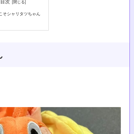
目次
こそシャリタツちゃん
ん