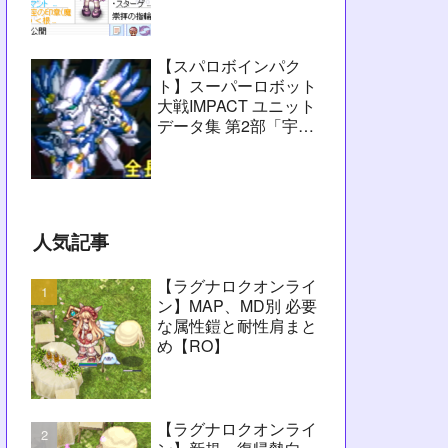
愚痴】
【スパロボインパク
ト】スーパーロボット
大戦IMPACT ユニット
データ集 第2部「宇宙
激震篇」シーン1～
2【攻略用】
人気記事
【ラグナロクオンライ
ン】MAP、MD別 必要
な属性鎧と耐性肩まと
め【RO】
【ラグナロクオンライ