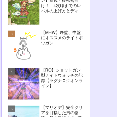
ン】新規・復帰勢向
け！ 4次職までのレ
ベルの上げ方とディレ
イ問題解決に向けたヒ
ント【RO】
【MHW】序盤、中盤
にオススメのライトボ
ウガン
【RO】ショットガン
型ナイトウォッチの記
録【ラグナロクオンラ
イン】
【マリオデ】完全クリ
アを目指した男の物