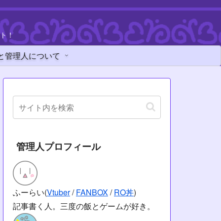
ト！
と管理人について
管理人プロフィール
ふーらい(
Vtuber
/
FANBOX
/
RO丼
)
記事書く人。三度の飯とゲームが好き。