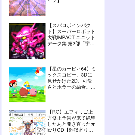
イン】
【スパロボインパク
ト】スーパーロボット
大戦IMPACT ユニット
データ集 第2部「宇宙
激震篇」シーン3【攻
略用】
【星のカービィ64】ミ
ックスコピー、3Dに
見せかけた2D、可愛
さとホラーの融合。数
字カービィの集大成
【レビュー】
【RO】エフィリゴ上
方修正予告が来て絶望
したあと開き直った元
殴りCD【雑談寄りの