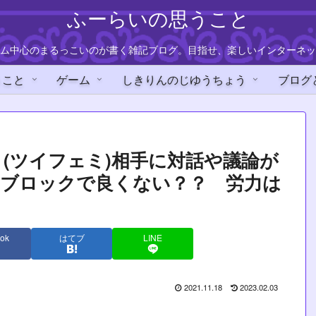
ふーらいの思うこと
ム中心のまるっこいのが書く雑記ブログ。目指せ、楽しいインターネッ
うこと
ゲーム
しきりんのじゆうちょう
ブログ
(ツイフェミ)相手に対話や議論が
とブロックで良くない？？ 労力は
ok
はてブ
LINE
2021.11.18
2023.02.03