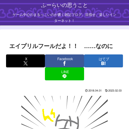
ふーらいの思うこと
ゲーム中心のまるっこいのが書く雑記ブログ。目指せ、楽しいイン
ターネット！
エイプリルフールだよ！！ ……なのに
X
Facebook
はてブ
LINE
2018.04.01
2023.02.03