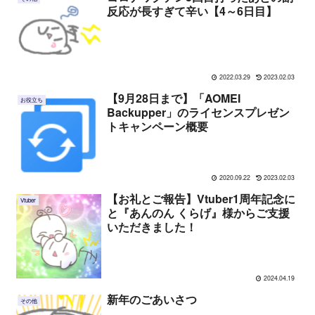
反応が長すぎて辛い【4～6日目】
2022.03.29
2023.02.03
【9月28日まで】「AOMEI
お役立ち
Backupper」のライセンスプレゼン
トキャンペーン概要
2020.09.22
2023.02.03
【お礼とご報告】Vtuber1周年記念に
Vtuber
と『あんのん くらげ』様からご支援
いただきました！
2024.04.19
新年のごあいさつ
その他