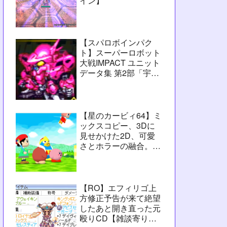
イン】
【スパロボインパク
ト】スーパーロボット
大戦IMPACT ユニット
データ集 第2部「宇宙
激震篇」シーン3【攻
略用】
【星のカービィ64】ミ
ックスコピー、3Dに
見せかけた2D、可愛
さとホラーの融合。数
字カービィの集大成
【レビュー】
【RO】エフィリゴ上
方修正予告が来て絶望
したあと開き直った元
殴りCD【雑談寄りの