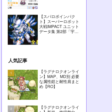
愚痴】
【スパロボインパク
ト】スーパーロボット
大戦IMPACT ユニット
データ集 第2部「宇宙
激震篇」シーン1～
2【攻略用】
人気記事
【ラグナロクオンライ
ン】MAP、MD別 必要
な属性鎧と耐性肩まと
め【RO】
【ラグナロクオンライ