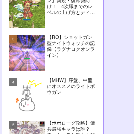
ン】新規・復帰勢向
け！ 4次職までのレ
ベルの上げ方とディレ
イ問題解決に向けたヒ
ント【RO】
【RO】ショットガン
型ナイトウォッチの記
録【ラグナロクオンラ
イン】
【MHW】序盤、中盤
にオススメのライトボ
ウガン
【ポポローグ攻略】傭
兵最強キャラは誰？