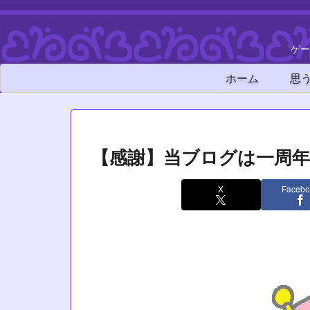
ゲー
ホーム
思
【感謝】当ブログは一周
X
Facebo