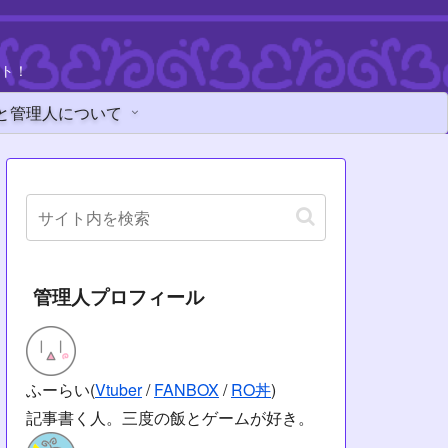
ト！
と管理人について
管理人プロフィール
ふーらい(
Vtuber
/
FANBOX
/
RO丼
)
記事書く人。三度の飯とゲームが好き。