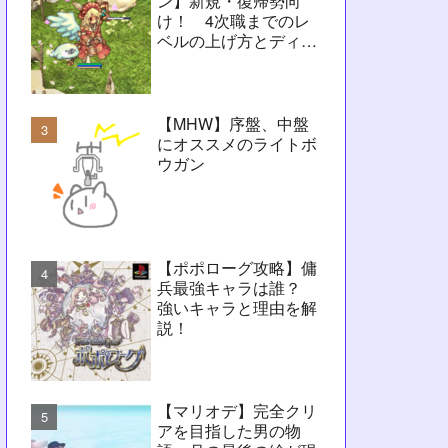
ン】新規・復帰勢向
け！ 4次職までのレ
ベルの上げ方とディレ
イ問題解決に向けたヒ
ント【RO】
【MHW】序盤、中盤
にオススメのライトボ
ウガン
【ポポローグ攻略】傭
兵最強キャラは誰？
強いキャラと理由を解
説！
【マリオデ】完全クリ
アを目指した男の物