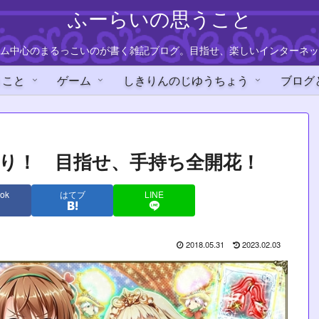
ふーらいの思うこと
ム中心のまるっこいのが書く雑記ブログ。目指せ、楽しいインターネッ
うこと
ゲーム
しきりんのじゆうちょう
ブログ
り！ 目指せ、手持ち全開花！
ok
はてブ
LINE
2018.05.31
2023.02.03