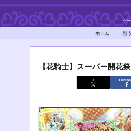
ゲー
ホーム
思
【花騎士】スーパー開花祭
X
Facebo