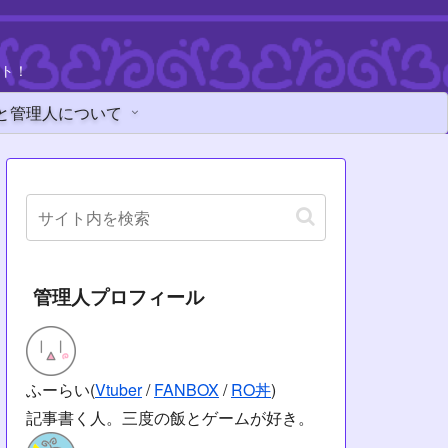
ト！
と管理人について
管理人プロフィール
ふーらい(
Vtuber
/
FANBOX
/
RO丼
)
記事書く人。三度の飯とゲームが好き。