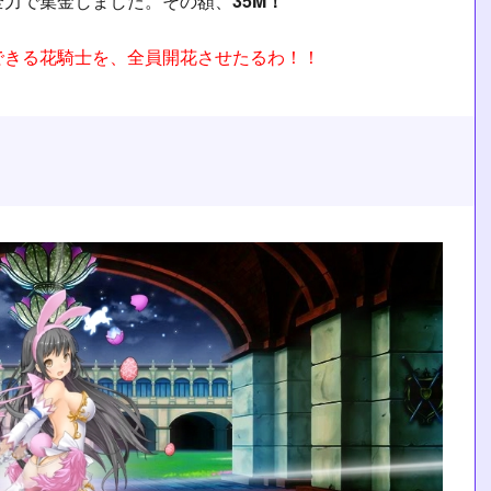
全力で集金しました。その額、
35M！
できる花騎士を、全員開花させたるわ！！