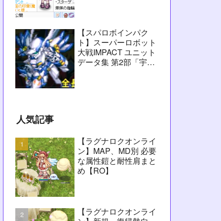
愚痴】
【スパロボインパク
ト】スーパーロボット
大戦IMPACT ユニット
データ集 第2部「宇宙
激震篇」シーン1～
2【攻略用】
人気記事
【ラグナロクオンライ
ン】MAP、MD別 必要
な属性鎧と耐性肩まと
め【RO】
【ラグナロクオンライ