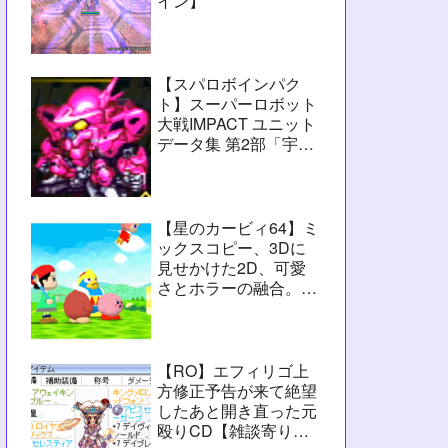
イン】
【スパロボインパク
ト】スーパーロボット
大戦IMPACT ユニット
データ集 第2部「宇宙
激震篇」シーン3【攻
略用】
【星のカービィ64】ミ
ックスコピー、3Dに
見せかけた2D、可愛
さとホラーの融合。数
字カービィの集大成
【レビュー】
【RO】エフィリゴ上
方修正予告が来て絶望
したあと開き直った元
殴りCD【雑談寄りの