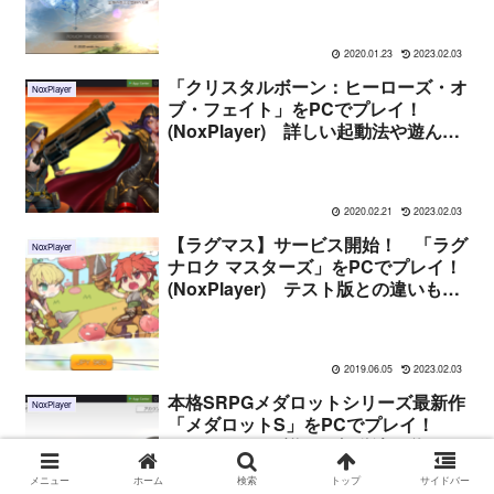
2020.01.23
2023.02.03
「クリスタルボーン：ヒーローズ・オ
NoxPlayer
ブ・フェイト」をPCでプレイ！
(NoxPlayer) 詳しい起動法や遊んだ
感想まとめ
2020.02.21
2023.02.03
【ラグマス】サービス開始！ 「ラグ
NoxPlayer
ナロク マスターズ」をPCでプレイ！
(NoxPlayer) テスト版との違いも解
説！
2019.06.05
2023.02.03
本格SRPGメダロットシリーズ最新作
NoxPlayer
「メダロットS」をPCでプレイ！
(NoxPlayer) 詳しい起動法や遊んだ
感想まとめ
メニュー
ホーム
検索
トップ
サイドバー