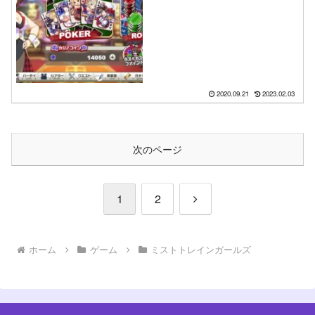
確率の話【ドラクエで鍛え
た】
2020.09.21
2023.02.03
次のページ
次
1
2
へ
ホーム
ゲーム
ミストトレインガールズ