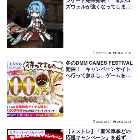
ンケート結果発表！ 私のロ
ズウェルが強くなってしまう
のか【雑談】
2021.01.08
2023.02.03
冬のDMM GAMES FESTIVAL
お役立ち
開催！ キャンペーンサイト
へ行って参加し、ゲームを遊
んでルーレットを回そう
2020.12.17
2023.02.03
【ミストレ】「新米車掌どの
ミストトレインガールズ
応援キャンペーン」を必ず、