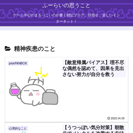
ふーらいの思うこと
ゲーム中心のまるっこいのが書く雑記ブログ。目指せ、楽しいイン
ターネット！
精神疾患のこと
【敵意帰属バイアス】理不尽
pixivFANBOX
な偶然を認めて、因果を見出
さない努力が自分を救う
2023.04.05
【うつっぽい気分対策】朝散
心理的なこと