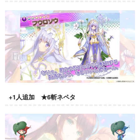
+1人追加 ★6斬ネペタ