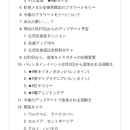
+1人追加 ★6斬ネペタ
虹色メダル交換所限定のフラワーメモリー
今後のフラワーメモリーについて
永久の誓い……？
明日(1月27日)からのアップデート予定
公式生放送ダンジョン
合成アップ15％
公式生放送記念特別ガチャ
2月3日から、追加キャラガチャの仕様変更
バレンタインイベント(2月3日)から追加される花騎士
★6斬キツネノボタン(バレンタイン)
★5突ディプラデニア(バレンタイン)
★5打チコリー
★5魔アニソドンテア
今後のアップデートで追加される花騎士
開花キャラ
ワルナスビ、ラークスパー
セルリア、セントポーリア
クルミ、ハバネロ