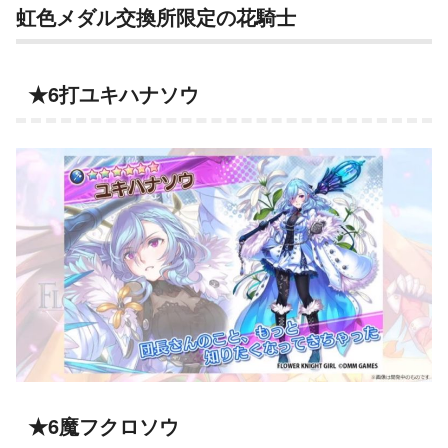
虹色メダル交換所限定の花騎士
★6打ユキハナソウ
★6魔フクロソウ