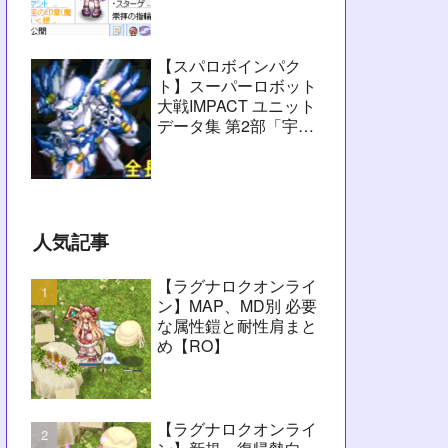
愚痴】
【スパロボインパク
ト】スーパーロボット
大戦IMPACT ユニット
データ集 第2部「宇宙
激震篇」シーン1～
2【攻略用】
人気記事
【ラグナロクオンライ
ン】MAP、MD別 必要
な属性鎧と耐性肩まと
め【RO】
【ラグナロクオンライ