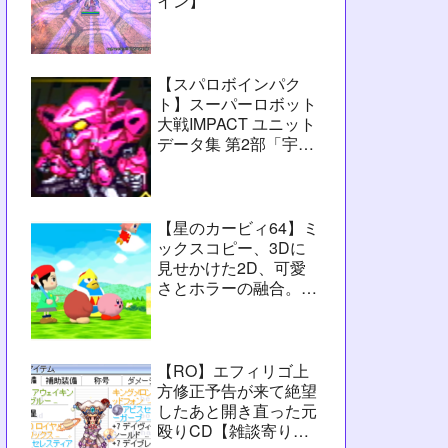
イン】
【スパロボインパク
ト】スーパーロボット
大戦IMPACT ユニット
データ集 第2部「宇宙
激震篇」シーン3【攻
略用】
【星のカービィ64】ミ
ックスコピー、3Dに
見せかけた2D、可愛
さとホラーの融合。数
字カービィの集大成
【レビュー】
【RO】エフィリゴ上
方修正予告が来て絶望
したあと開き直った元
殴りCD【雑談寄りの