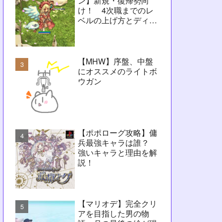
ン】新規・復帰勢向
け！ 4次職までのレ
ベルの上げ方とディレ
イ問題解決に向けたヒ
ント【RO】
【MHW】序盤、中盤
にオススメのライトボ
ウガン
【ポポローグ攻略】傭
兵最強キャラは誰？
強いキャラと理由を解
説！
【マリオデ】完全クリ
アを目指した男の物