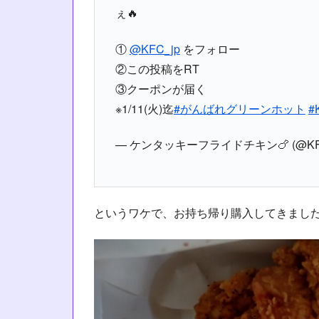
ぇ🔥
①
@KFC_jp
をフォロー
②この投稿をRT
③クーポンが届く
※1/11(火)迄
#がんばれグリーンホット
#
— ケンタッキーフライドチキン🍗 (@KFC
というワケで、お持ち帰り購入してきまし