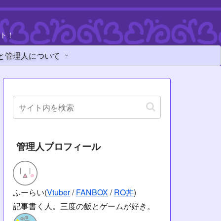
ト！
と管理人について
管理人プロフィール
ふーらい(
Vtuber
/
FANBOX
/
RO丼
)
記事書く人。三度の飯とゲームが好き。