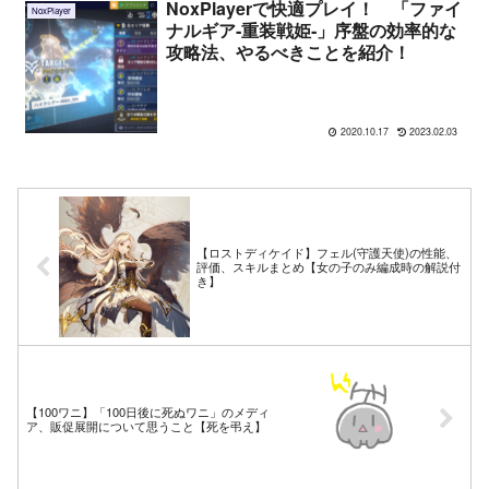
NoxPlayerで快適プレイ！ 「ファイ
NoxPlayer
ナルギア‐重装戦姫‐」序盤の効率的な
攻略法、やるべきことを紹介！
2020.10.17
2023.02.03
【ロストディケイド】フェル(守護天使)の性能、
評価、スキルまとめ【女の子のみ編成時の解説付
き】
【100ワニ】「100日後に死ぬワニ」のメディ
ア、販促展開について思うこと【死を弔え】