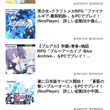
2019.04.18
2023.02.03
美少女×クラフトメカRPG「ファイナ
NoxPlayer
ルギア‐重装戦姫‐」をPCでプレイ！
(NoxPlayer) 詳しい起動法や遊んだ
感想まとめ
2020.10.09
2023.02.03
【ブルアカ】学園×青春×物語
NoxPlayer
RPG「ブルーアーカイブ -Blue
Archive-」をPCでプレイ！
(NoxPlayer) 詳しい起動法や遊んだ
感想まとめ
2021.02.04
2023.02.03
遂に日本版サービス開始！ 「蒼藍の
NoxPlayer
誓い-ブルーオース」をPCでプレイ！
(NoxPlayer) 詳しい起動法や中国版
との違いまとめ
2020.04.07
2023.02.03