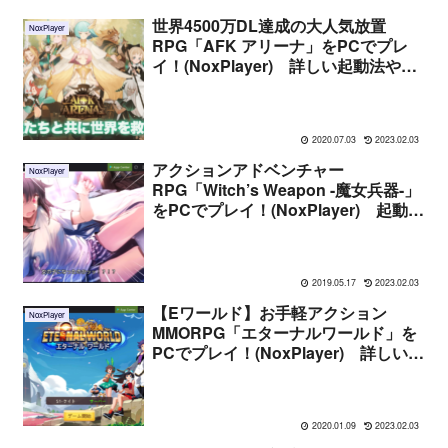
世界4500万DL達成の大人気放置
NoxPlayer
RPG「AFK アリーナ」をPCでプレ
イ！(NoxPlayer) 詳しい起動法や遊
んだ感想まとめ
2020.07.03
2023.02.03
アクションアドベンチャー
NoxPlayer
RPG「Witch’s Weapon -魔女兵器-」
をPCでプレイ！(NoxPlayer) 起動法
や感想まとめ
2019.05.17
2023.02.03
【Eワールド】お手軽アクション
NoxPlayer
MMORPG「エターナルワールド」を
PCでプレイ！(NoxPlayer) 詳しい起
動法や遊んだ感想まとめ
2020.01.09
2023.02.03