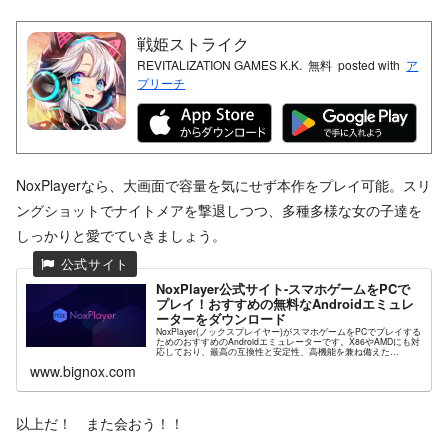
戦姫ストライク
REVITALIZATION GAMES K.K.
無料
posted with
ア
プリーチ
NoxPlayerなら、大画面で容量を気にせず本作をプレイ可能。スリ
ングショットでナイトメアを撃退しつつ、多種多様な女の子達を
しっかりと愛でていきましょう。
NoxPlayer公式サイト-スマホゲームをPCで
プレイ！おすすめの無料なAndroidエミュレ
ーターをダウンロード
NoxPlayer(ノックスプレイヤー)がスマホゲームをPCでプレイする
ためのおすすめのAndroidエミュレーターです。X86やAMDにも対
応しており、最高の互換性と安定性、高機能を兼ね備えた
NoxPlayerが高解像度グラフィックスや快...
www.bignox.com
以上だ！ また会おう！！