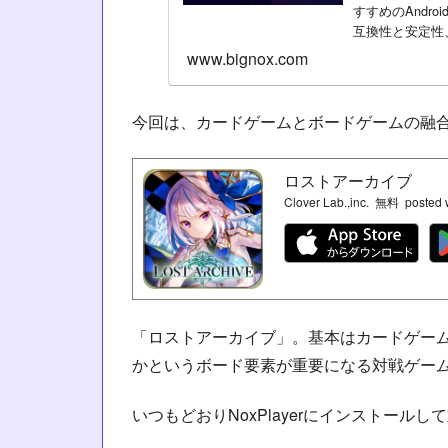
すすめのAndr
互換性と安定性、
や快...
www.bignox.com
今回は、カードゲームとボードゲームの融
ロストアーカイブ
Clover Lab.,inc.
無料
posted 
「ロストアーカイブ」。基本はカードゲー
かというボード要素が重要になる対戦ゲー
いつもどおりNoxPlayerにインストー