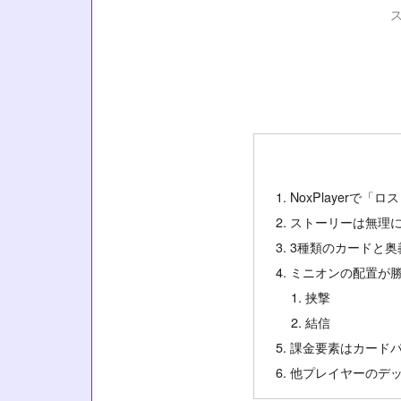
NoxPlayerで
ストーリーは無理
3種類のカードと奥
ミニオンの配置が
挟撃
結信
課金要素はカード
他プレイヤーのデ