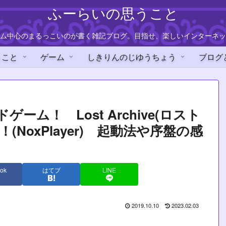
ふーらいの思うこと
ム中心のまるっこいのが書く雑記ブログ。目指せ、楽しいインターネッ
うこと
ゲーム
しきりんのじゆうちょう
ブログ
ム！ Lost Archive(ロスト
(NoxPlayer) 起動法や序盤の感
ok
はてブ
LINE
2019.10.10
2023.02.03