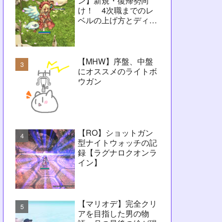
ン】新規・復帰勢向
け！ 4次職までのレ
ベルの上げ方とディレ
イ問題解決に向けたヒ
ント【RO】
【MHW】序盤、中盤
にオススメのライトボ
ウガン
【RO】ショットガン
型ナイトウォッチの記
録【ラグナロクオンラ
イン】
【マリオデ】完全クリ
アを目指した男の物