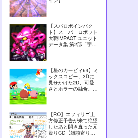
イン】
【スパロボインパク
ト】スーパーロボット
大戦IMPACT ユニット
データ集 第2部「宇宙
激震篇」シーン3【攻
略用】
【星のカービィ64】ミ
ックスコピー、3Dに
見せかけた2D、可愛
さとホラーの融合。数
字カービィの集大成
【レビュー】
【RO】エフィリゴ上
方修正予告が来て絶望
したあと開き直った元
殴りCD【雑談寄りの