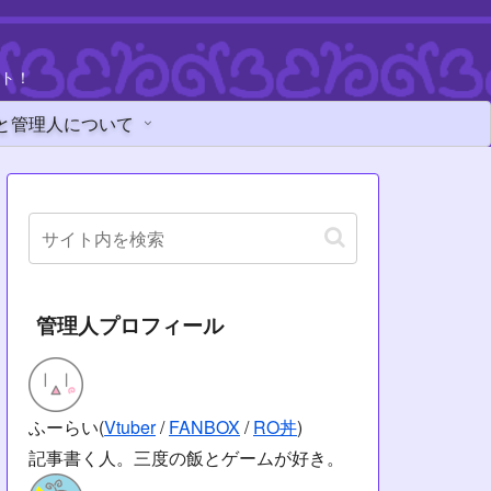
ト！
と管理人について
管理人プロフィール
ふーらい(
Vtuber
/
FANBOX
/
RO丼
)
記事書く人。三度の飯とゲームが好き。