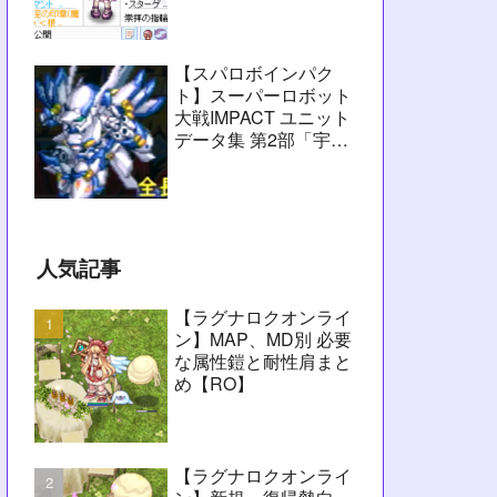
愚痴】
【スパロボインパク
ト】スーパーロボット
大戦IMPACT ユニット
データ集 第2部「宇宙
激震篇」シーン1～
2【攻略用】
人気記事
【ラグナロクオンライ
ン】MAP、MD別 必要
な属性鎧と耐性肩まと
め【RO】
【ラグナロクオンライ