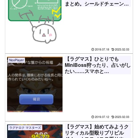
まとめ。シールドチェーン
か、スピアクイッケンか
2019.07.18
2023.02.03
【ラグマス】ひとりでも
NoxPlayer
MiniBoss狩ったり、占いがし
たい……スマホと
PC(NoxPlayer)を使って簡単
2キャラ操作！
2019.07.12
2023.02.03
【ラグマス】始めてみようク
ラグナロク マスターズ
リティカル型殴りプリビル