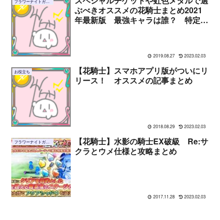
スペシャルチケットや虹色メダルで選
フラワーナイトガール
ぶべきオススメの花騎士まとめ2021
年最新版 最強キャラは誰？ 特定の
アビリティピックアップ編
2019.08.27
2023.02.03
【花騎士】スマホアプリ版がついにリ
お役立ち
リース！ オススメの記事まとめ
2018.08.29
2023.02.03
【花騎士】水影の騎士EX破級 Re:サ
フラワーナイトガール
クラとウメ仕様と攻略まとめ
2017.11.28
2023.02.03