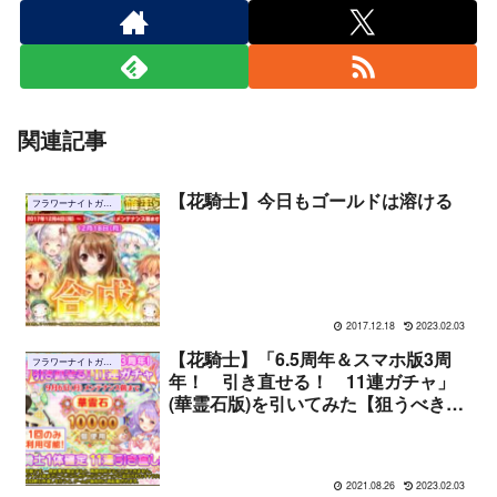
関連記事
【花騎士】今日もゴールドは溶ける
フラワーナイトガール
2017.12.18
2023.02.03
【花騎士】「6.5周年＆スマホ版3周
フラワーナイトガール
年！ 引き直せる！ 11連ガチャ」
(華霊石版)を引いてみた【狙うべき
は……】
2021.08.26
2023.02.03