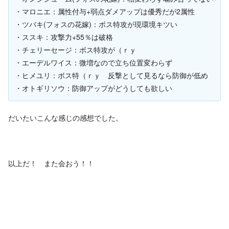
・マロニエ：属性付与+弱点ダメアップは優秀だが2属性
・ツバキ(フォスの花嫁)：ボス特攻が現環境キツい
・ススキ：攻撃力+55％は破格
・チェリーセージ：ボス特攻が（ｒｙ
・エーデルワイス：微増なので立ち位置変わらず
・ヒメユリ：ボス特（ｒｙ 反撃として見るなら防御が低め
・オトギリソウ：防御アップがどうしても欲しい
だいたいこんな感じの感想でした。
以上だ！ また会おう！！