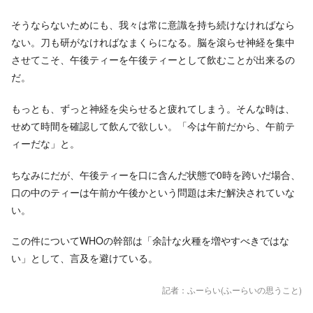
そうならないためにも、我々は常に意識を持ち続けなければなら
ない。刀も研がなければなまくらになる。脳を滾らせ神経を集中
させてこそ、午後ティーを午後ティーとして飲むことが出来るの
だ。
もっとも、ずっと神経を尖らせると疲れてしまう。そんな時は、
せめて時間を確認して飲んで欲しい。「今は午前だから、午前テ
ィーだな」と。
ちなみにだが、午後ティーを口に含んだ状態で0時を跨いだ場合、
口の中のティーは午前か午後かという問題は未だ解決されていな
い。
この件についてWHOの幹部は「余計な火種を増やすべきではな
い」として、言及を避けている。
記者：ふーらい(ふーらいの思うこと)