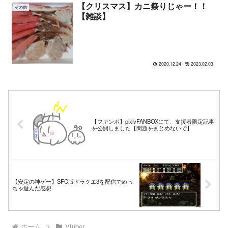
【クリスマス】カニ祭りじゃー！！
その他
【雑談】
2020.12.24
2023.02.03
【ファンボ】pixivFANBOXにて、支援者限定記事
を公開しました【問題をまとめないで】
【安定の神ゲー】SFC版ドラクエ3を配信でめっ
ちゃ遊んだ感想
ホーム
Vtuber