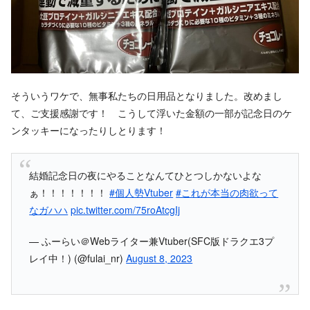
そういうワケで、無事私たちの日用品となりました。改めまし
て、ご支援感謝です！ こうして浮いた金額の一部が記念日のケ
ンタッキーになったりしとります！
結婚記念日の夜にやることなんてひとつしかないよな
ぁ！！！！！！！
#個人勢Vtuber
#これが本当の肉欲って
なガハハ
pic.twitter.com/75roAtcgIj
— ふーらい＠Webライター兼Vtuber(SFC版ドラクエ3プ
レイ中！) (@fulai_nr)
August 8, 2023