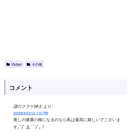
Vtuber
その他
コメント
謎のクラゲ紳士
より:
2023年8月21日 7:37 PM
推しの健康の糧になるのなら私は最高に嬉しいでございま
す｡ﾟ(ﾟ´Д｀ﾟ)ﾟ｡！