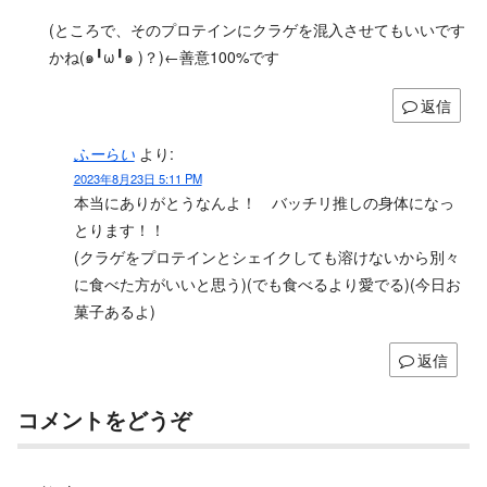
(ところで、そのプロテインにクラゲを混入させてもいいです
かね(๑╹ω╹๑ )？)←善意100%です
返信
ふーらい
より:
2023年8月23日 5:11 PM
本当にありがとうなんよ！ バッチリ推しの身体になっ
とります！！
(クラゲをプロテインとシェイクしても溶けないから別々
に食べた方がいいと思う)(でも食べるより愛でる)(今日お
菓子あるよ)
返信
コメントをどうぞ