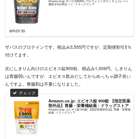
Amazon.co.jp: ザバス(SAVAS) プロ ウェイトダウン チョコレート
風味 870g 明治 ソイ : ドラッグストア
amzn.to
ザバスのプロテインです。税込み3,555円ですが、定期便割引5％
付けてます。
次にしきりん向けのエビオス錠900粒、税込み1,009円。しきりん
は胃腸弱いんですが、エビオス飲みだしてからめっちゃ調子良い
んですよ。整腸剤は不要になりました。
Amazon.co.jp: エビオス錠 900錠 【指定医薬
部外品】胃腸・栄養補給薬 : ドラッグストア
Amazon.co.jp: エビオス錠 900錠 【指定医薬部外品】胃腸・栄養補
給薬 : ドラッグストア