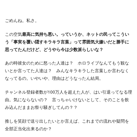
ごめんね。私さ。
この空気
最高に気持ち悪い。っていうか、ネットの民ってこうい
う「事実を覆い隠すキラキラ言葉」って雰囲気大嫌いだと勝手に
思ってたんだけど、どうやら今は少数派らしいな？
あの時彼女のために怒った人達は？ ホロライブなんてもう観な
いとか言ってた人達は？ みんなキラキラした言葉しか言わなく
なってるの。いやいや、理由はどうなったん結局。
チャンネル登録者数が100万人を超えた人が、はい引退ってなる理
由。気にならないの？ 言っちゃいけないとして、そのことを飲
み込んだままお祭り騒ぎしてんの？？
推しを笑顔で送り出したいとか言えば、これまでの流れや疑問を
全部正当化出来るのか？