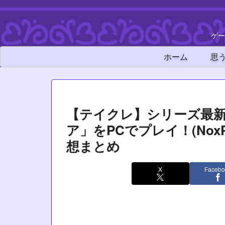
ゲー
ホーム
思
【テイクレ】シリーズ最新
ア」をPCでプレイ！(Nox
想まとめ
X
Facebo