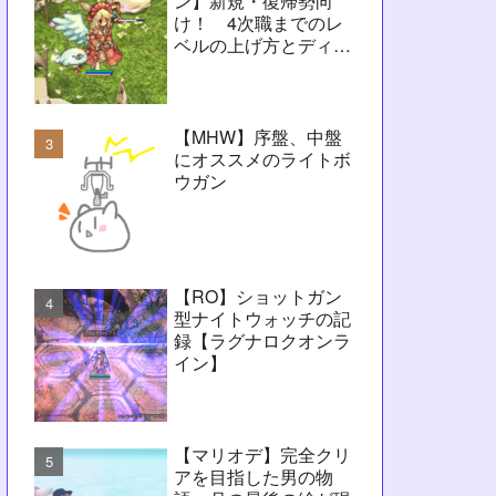
ン】新規・復帰勢向
け！ 4次職までのレ
ベルの上げ方とディレ
イ問題解決に向けたヒ
ント【RO】
【MHW】序盤、中盤
にオススメのライトボ
ウガン
【RO】ショットガン
型ナイトウォッチの記
録【ラグナロクオンラ
イン】
【マリオデ】完全クリ
アを目指した男の物