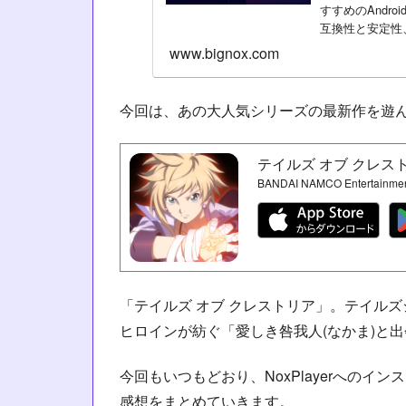
すすめのAndr
互換性と安定性、
や快...
www.bignox.com
今回は、あの大人気シリーズの最新作を遊
テイルズ オブ クレス
BANDAI NAMCO Entertainment
「テイルズ オブ クレストリア」。テイル
ヒロインが紡ぐ「愛しき咎我人(なかま)と
今回もいつもどおり、NoxPlayerへの
感想をまとめていきます。