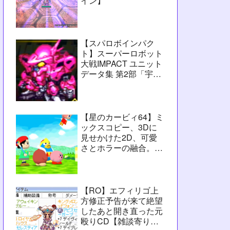
イン】
【スパロボインパク
ト】スーパーロボット
大戦IMPACT ユニット
データ集 第2部「宇宙
激震篇」シーン3【攻
略用】
【星のカービィ64】ミ
ックスコピー、3Dに
見せかけた2D、可愛
さとホラーの融合。数
字カービィの集大成
【レビュー】
【RO】エフィリゴ上
方修正予告が来て絶望
したあと開き直った元
殴りCD【雑談寄りの