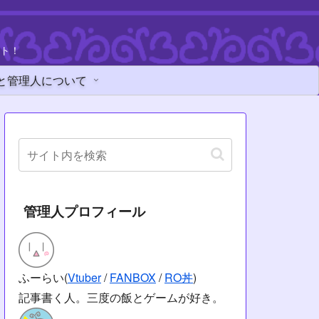
ト！
と管理人について
管理人プロフィール
ふーらい(
Vtuber
/
FANBOX
/
RO丼
)
記事書く人。三度の飯とゲームが好き。