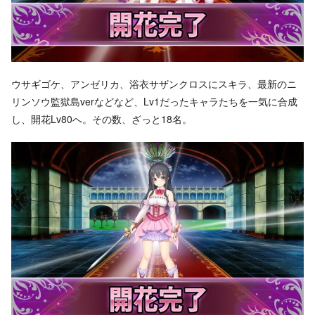
ウサギゴケ、アンゼリカ、浴衣サザンクロスにスキラ、最新のニ
リンソウ監獄島verなどなど、Lv1だったキャラたちを一気に合成
し、開花Lv80へ。その数、ざっと18名。