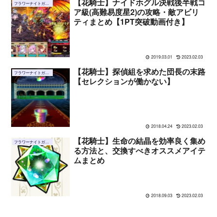
【花騎士】ナイドホグル決戦後半戦コ
フラワーナイトガール
ア級(高難易度星2)の攻略・敵アビリ
ティまとめ【1PT突破動画付き】
2019.03.01
2023.02.03
【花騎士】探偵組を求めた団長の末路
フラワーナイトガール
【セレクションが働かない】
2018.04.24
2023.02.03
【花騎士】生命の結晶を効率良く集め
フラワーナイトガール
る方法と、交換すべきオススメアイテ
ムまとめ
2018.09.03
2023.02.03