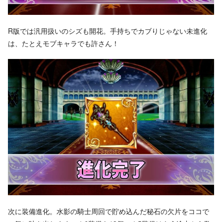
R版では汎用扱いのシズも開花。手持ちでカブりじゃない未進化
は、たとえモブキャラでも許さん！
次に装備進化。水影の騎士周回で貯め込んだ秘石の欠片をココで