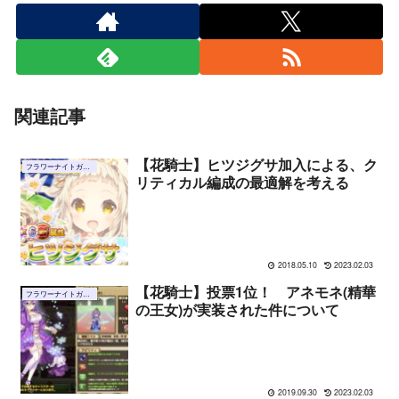
関連記事
【花騎士】ヒツジグサ加入による、ク
フラワーナイトガール
リティカル編成の最適解を考える
2018.05.10
2023.02.03
【花騎士】投票1位！ アネモネ(精華
フラワーナイトガール
の王女)が実装された件について
2019.09.30
2023.02.03