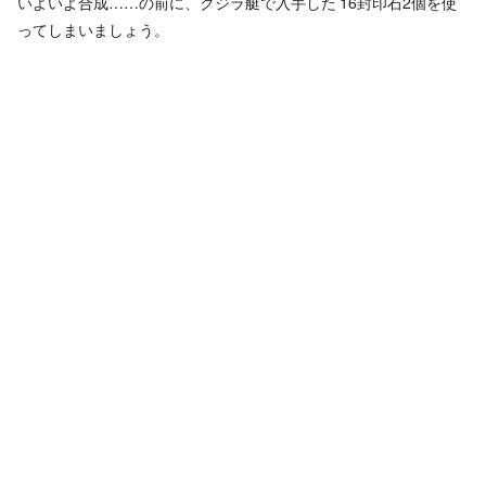
いよいよ合成……の前に、クジラ艇で入手した’16封印石2個を使
ってしまいましょう。