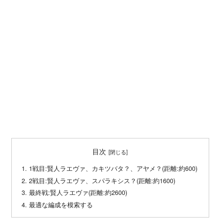
目次
1戦目:賢人ラエヴァ、カキツバタ？、アヤメ？(距離:約600)
2戦目:賢人ラエヴァ、スパラキシス？(距離:約1600)
最終戦:賢人ラエヴァ(距離:約2600)
最適な編成を模索する