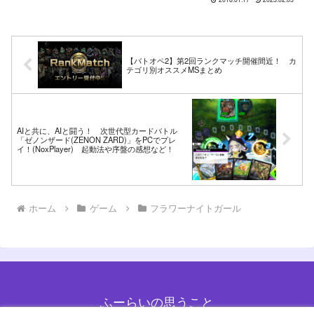
【バトオペ2】第2回ランクマッチ開催間近！ カ
テゴリ別オススメMSまとめ
AIと共に、AIと闘う！ 次世代型カードバトル
「ゼノンザード(ZENON ZARD)」をPCでプレ
イ！(NoxPlayer) 起動法や序盤の感想など！
ホーム
ゲーム
フラワーナイトガール
ふーらいの思うこと