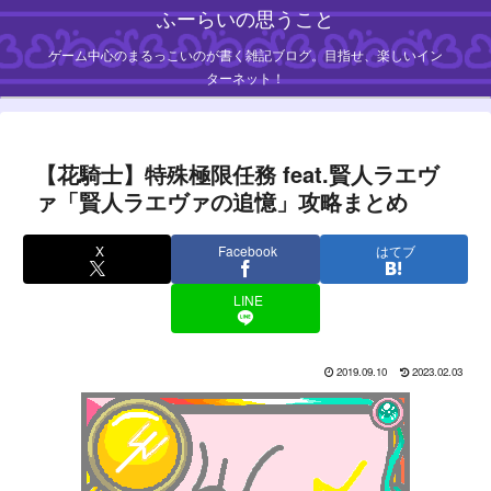
ふーらいの思うこと
ゲーム中心のまるっこいのが書く雑記ブログ。目指せ、楽しいイン
ターネット！
【花騎士】特殊極限任務 feat.賢人ラエヴ
ァ「賢人ラエヴァの追憶」攻略まとめ
X
Facebook
はてブ
LINE
2019.09.10
2023.02.03