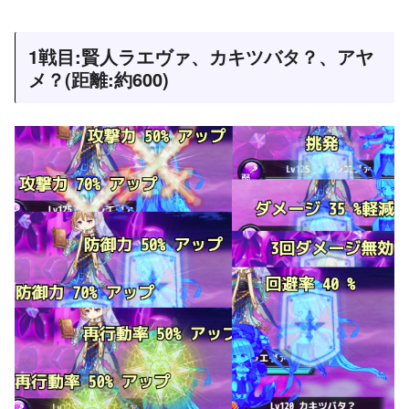
1戦目:賢人ラエヴァ、カキツバタ？、アヤ
メ？(距離:約600)