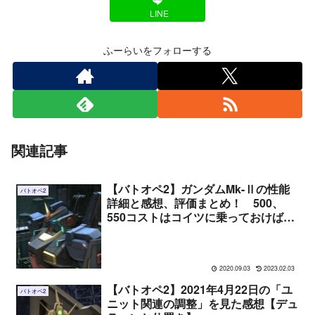
LINE
ふーらいをフォローする
関連記事
【バトオペ2】ガンダムMk-Ⅱの性能
バトオペ2
詳細と感想、評価まとめ！ 500、
550コストはコイツに乗っておけば間
違いない環境MS
2020.09.03
2023.02.03
【バトオペ2】2021年4月22日の「ユ
バトオペ2
ニット関連の調整」を見た感想【デュ