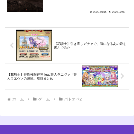
2022.10.05
2023.02.03
【花騎士】引き直しガチャで、気になるあの娘を
選んでみた
【花騎士】特殊極限任務 feat.賢人ラエヴァ「賢
人ラエヴァの追憶」攻略まとめ
ホーム
ゲーム
バトオペ2