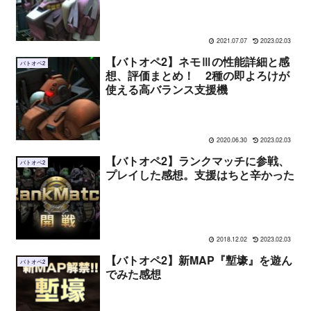
スメの運用法まとめ
2021.07.07
2023.02.03
【バトオペ2】ネモⅢの性能詳細と感
バトオペ2
想、評価まとめ！ 2種の即よろけが
使える高バランス支援機
2020.06.30
2023.02.03
【バトオペ2】ランクマッチに参戦、
バトオペ2
プレイした感想。支援はちと辛かった
2018.12.02
2023.02.03
【バトオペ2】新MAP『塹壕』を遊ん
バトオペ2
でみた感想