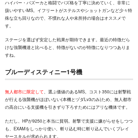
ハイパー・バズーカと格闘でバズ格を丁寧に決めていく、非常に
扱いやすいMS。イフリートがステルスやショットガンなど少々特
殊な立ち回りなので、不慣れな人や未所持の場合はオススメで
す。
ステージを選ばず安定した戦果が期待できます。最近の特徴だら
けな強襲機達と比べると、特徴がないのが特徴になりつつありま
すね。
ブルーディスティニー1号機
無人都市に限定して
、選ぶ価値のあるMS。コスト350には射撃戦
が行える強襲機がほぼいない(本機とヅダLv3のみ)ため、無人都市
の高台にいる支援機を引きずり下ろすためにはアリな機体です。
ただし、HPが9250と本当に貧弱。射撃で支援に嫌がらせをしつつ
も、EXAMをしっかり使い、斬り込む時に斬り込んでいくプレイ
ヤースキルが求められます。