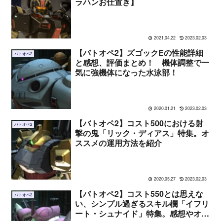
ラハンお仕置き】
2021.04.22
2023.02.03
【バトオペ2】ズゴックEの性能詳細
バトオペ2
と感想、評価まとめ！ 機体調整で一
気に強機体になった水泳部！
2020.01.21
2023.02.03
【バトオペ2】コスト500における射
バトオペ2
撃の鬼「リック・ディアス」特集。オ
ススメの運用方法を紹介
2020.05.27
2023.02.03
【バトオペ2】コスト550とは思えな
バトオペ2
い、シンプル過ぎるスキル欄「イフリ
ート・シュナイド」特集。感想やオス