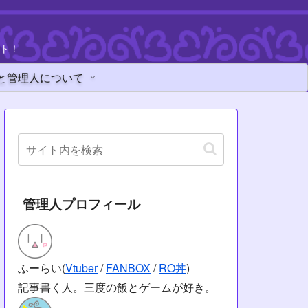
ト！
と管理人について
管理人プロフィール
ふーらい(
Vtuber
/
FANBOX
/
RO丼
)
記事書く人。三度の飯とゲームが好き。