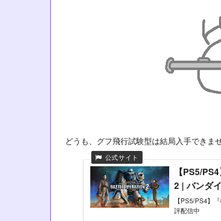
どうも、グフ飛行試験型は結局入手できま
【PS5/P
2 | バ
【PS5/PS4
評配信中