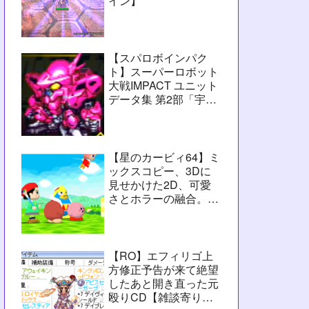
イン】
【スパロボインパク
ト】スーパーロボット
大戦IMPACT ユニット
データ集 第2部「宇宙
激震篇」シーン3【攻
略用】
【星のカービィ64】ミ
ックスコピー、3Dに
見せかけた2D、可愛
さとホラーの融合。数
字カービィの集大成
【レビュー】
【RO】エフィリゴ上
方修正予告が来て絶望
したあと開き直った元
殴りCD【雑談寄りの