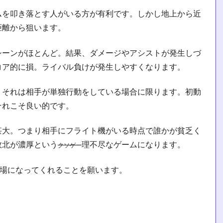
ムを叩き落とす人がいる方が有利です。しかし地上から近
距離から狙います。
シーンがほとんど。結果、ダメージやアシストが発生しづ
コア的に損。ライバル負けが発生しやすくなります。
、それは相手が単独行動をしている場合に限ります。初動
それこそ良い的です。
甚大。つまり相手にフライト機がいる時点で誰かが貧乏く
敗北が濃厚という
理不尽なゲームになります。
クソゲー
戦場になってくれることを願います。