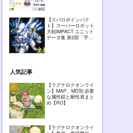
愚痴】
【スパロボインパク
ト】スーパーロボット
大戦IMPACT ユニット
データ集 第2部「宇宙
激震篇」シーン1～
2【攻略用】
人気記事
【ラグナロクオンライ
ン】MAP、MD別 必要
な属性鎧と耐性肩まと
め【RO】
【ラグナロクオンライ