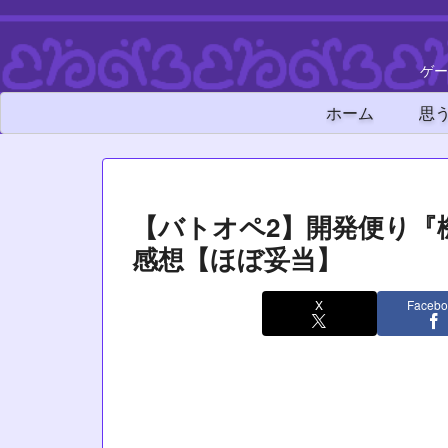
ゲー
ホーム
思
【バトオペ2】開発便り『機
感想【ほぼ妥当】
X
Facebo