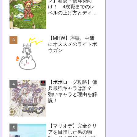
ン】新規・復帰勢向
け！ 4次職までのレ
ベルの上げ方とディレ
イ問題解決に向けたヒ
ント【RO】
【MHW】序盤、中盤
にオススメのライトボ
ウガン
【ポポローグ攻略】傭
兵最強キャラは誰？
強いキャラと理由を解
説！
【マリオデ】完全クリ
アを目指した男の物