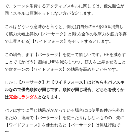
で、ターンを消費するアクティブスキルに関しては、優先順位が
同じスキルは原則セットしない方が安定します。
これはどういう意味かと言うと、例えば[自分のHPを25％消費し
て筋力大幅上昇]の【バーサーク】と[味方全体の攻撃力を筋力依存
で上昇させる]【ワイドフォース】をセットするとします。
この場合、まず【バーサーク】を使って欲しいです。HPを減らす
ことで【かばう】圏内にHPを減らしつつ、筋力を上昇させること
で次ターンの【ワイドフォース】の効果を高めたいからです。
しかし
【バーサーク】と【ワイドフォース】はどちらもバフスキ
ルなので優先順位が同じです。順位が同じ場合、どちらを使うか
は
完全にランダム
となります。
バフはすでに同じ効果がかかっている場合には使用条件から外れ
るため、連続で【バーサーク】を使ったりはしないものの、先に
【ワイドフォース】を使われると【バーサーク】は無駄行動で
す。