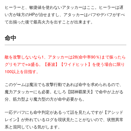
ヒーラーと、敏捷値を使わないアタッカーはここ。ヒーラーは遅
い方が味方のHPが治せますし、アタッカーはバフやデバフがすべ
て出揃った後で最高火力を出すことが出来ます。
命中
敵を攻撃しないなら1、アタッカーは28(命中率90％)まで振ったら
グリモアで+α盛る。【蒼波】【ワイドヒット】を使う場合に限り
100以上を目指す。
このゲームは魔法でも攻撃行動であれば命中を求められるので、
魔力アタッカーにも必要。むしろ【闘神覇業天】で命中が上がる
分、筋力型より魔力型の方が命中必要かも。
一応デバフにも命中判定があるって話を見たんですが【アシッド
レイン】が外れているログを現状見たことがないので、状態異常
系と混同している気がします。