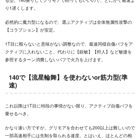
る型。140振りしてグリモアで削ってもいいので、とにかく最速よ
り1遅くします。
必然的に魔力型になるので、選ぶアクティブは全体無属性攻撃の
【コラプション】が安定。
1T目に殴らないと意味がない調整なので、最速同様自傷バフをア
クティブに入れないこと。代わりに【鋭敏】【狩人】など敏捷を
参照するターン消費しないバフで火力を上げます。
140で【流星輪舞】を使わないor筋力型(準
速)
これ以降は1T目に特段の事情がない限り、アクティブ自傷バフを
乗せるべき。
かなり速い方ですが、グリモアを合わせても200以上は難しいので
一部高速相手には先制を取られる速度。とはいえ、ほとんどの相