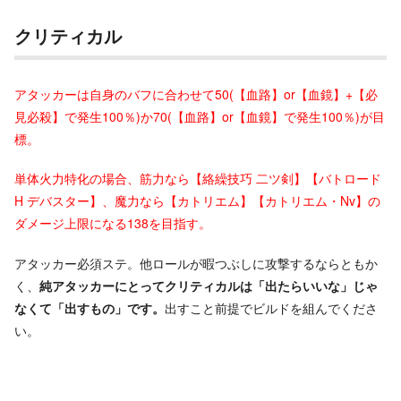
クリティカル
アタッカーは自身のバフに合わせて50(【血路】or【血鏡】+【必
見必殺】で発生100％)か70(【血路】or【血鏡】で発生100％)が目
標。
単体火力特化の場合、筋力なら【絡繰技巧 二ツ剣】【バトロード
H デバスター】、魔力なら【カトリエム】【カトリエム・Nv】の
ダメージ上限になる138を目指す。
アタッカー必須ステ。他ロールが暇つぶしに攻撃するならともか
く、
純アタッカーにとってクリティカルは「出たらいいな」じゃ
なくて「出すもの」です。
出すこと前提でビルドを組んでくださ
い。