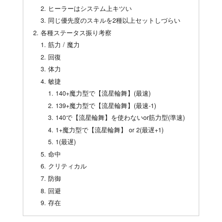
ヒーラーはシステム上キツい
同じ優先度のスキルを2種以上セットしづらい
各種ステータス振り考察
筋力 / 魔力
回復
体力
敏捷
140+魔力型で【流星輪舞】(最速)
139+魔力型で【流星輪舞】(最速-1)
140で【流星輪舞】を使わないor筋力型(準速)
1+魔力型で【流星輪舞】 or 2(最遅+1)
1(最遅)
命中
クリティカル
防御
回避
存在