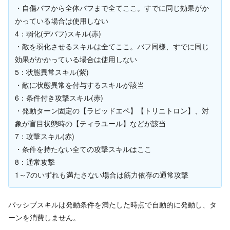
・自傷バフから全体バフまで全てここ。すでに同じ効果がか
かっている場合は使用しない
4：弱化(デバフ)スキル(赤)
・敵を弱化させるスキルは全てここ。バフ同様、すでに同じ
効果がかかっている場合は使用しない
5：状態異常スキル(紫)
・敵に状態異常を付与するスキルが該当
6：条件付き攻撃スキル(赤)
・発動ターン固定の【ラピッドエペ】【トリニトロン】、対
象が盲目状態時の【ティラユール】などが該当
7：攻撃スキル(赤)
・条件を持たない全ての攻撃スキルはここ
8：通常攻撃
1～7のいずれも満たさない場合は筋力依存の通常攻撃
パッシブスキルは発動条件を満たした時点で自動的に発動し、タ
ーンを消費しません。