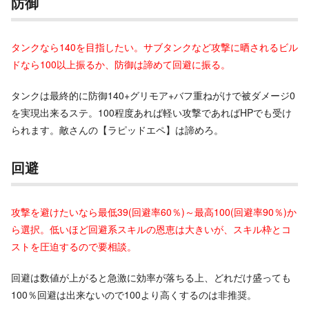
防御
タンクなら140を目指したい。サブタンクなど攻撃に晒されるビル
ドなら100以上振るか、防御は諦めて回避に振る。
タンクは最終的に防御140+グリモア+バフ重ねがけで被ダメージ0
を実現出来るステ。100程度あれば軽い攻撃であればHPでも受け
られます。敵さんの【ラピッドエペ】は諦めろ。
回避
攻撃を避けたいなら最低39(回避率60％)～最高100(回避率90％)か
ら選択。低いほど回避系スキルの恩恵は大きいが、スキル枠とコ
ストを圧迫するので要相談。
回避は数値が上がると急激に効率が落ちる上、どれだけ盛っても
100％回避は出来ないので100より高くするのは非推奨。