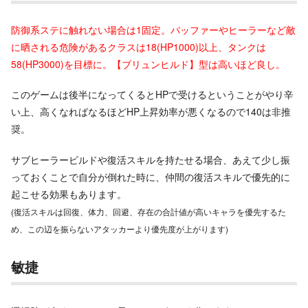
防御系ステに触れない場合は1固定。バッファーやヒーラーなど敵
に晒される危険があるクラスは18(HP1000)以上、タンクは
58(HP3000)を目標に。【ブリュンヒルド】型は高いほど良し。
このゲームは後半になってくるとHPで受けるということがやり辛
い上、高くなればなるほどHP上昇効率が悪くなるので140は非推
奨。
サブヒーラービルドや復活スキルを持たせる場合、あえて少し振
っておくことで自分が倒れた時に、仲間の復活スキルで優先的に
起こせる効果もあります。
(復活スキルは回復、体力、回避、存在の合計値が高いキャラを優先するた
め、この辺を振らないアタッカーより優先度が上がります)
敏捷